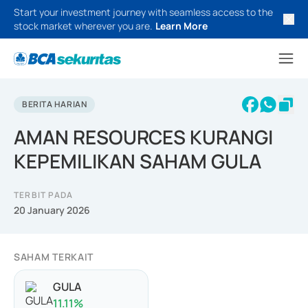
Start your investment journey with seamless access to the
stock market wherever you are.
Learn More
BERITA HARIAN
AMAN RESOURCES KURANGI
KEPEMILIKAN SAHAM GULA
TERBIT PADA
20 January 2026
SAHAM TERKAIT
GULA
11.11
%