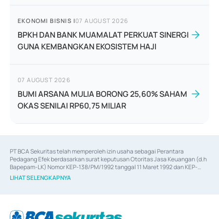
EKONOMI BISNIS
|
07 AUGUST 2026
BPKH DAN BANK MUAMALAT PERKUAT SINERGI
GUNA KEMBANGKAN EKOSISTEM HAJI
07 AUGUST 2026
BUMI ARSANA MULIA BORONG 25,60% SAHAM
OKAS SENILAI RP60,75 MILIAR
PT BCA Sekuritas telah memperoleh izin usaha sebagai Perantara 
Pedagang Efek berdasarkan surat keputusan Otoritas Jasa Keuangan (d.h 
Bapepam-LK) Nomor KEP-138/PM/1992 tanggal 11 Maret 1992 dan KEP-
06/D.04/2014 tanggal 28 Februari 2014, izin usaha sebagai Penjamin Emisi 
LIHAT SELENGKAPNYA
Efek berdasarkan surat keputusan Otoritas Jasa Keuangan Nomor KEP-
12/PM/PEE/1997 tanggal 24 September 1997 dan KEP-07/D.04/2014 
tanggal 28 Februari 2014, izin usaha sebagai penyedia Jasa Konsultasi 
(
Advisory
) atas kegiatan merger, akuisisi, divestasi, dan 
join venture
berdasarkan surat keputusan Otoritas Jasa Keuangan Nomor S-