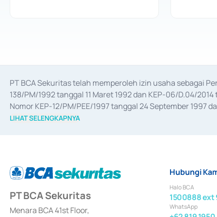
PT BCA Sekuritas telah memperoleh izin usaha sebagai P
138/PM/1992 tanggal 11 Maret 1992 dan KEP-06/D.04/2014 t
Nomor KEP-12/PM/PEE/1997 tanggal 24 September 1997 dan 
merger, akuisisi, divestasi, dan 
join venture
 berdasarkan su
LIHAT SELENGKAPNYA
dari Bank Indonesia antara lain sebagai Perantara Pelaksan
Bank Indonesia sebagai Lembaga Pendukung Penerbitan, Tr
tahun 2018.
Hubungi Kam
Halo BCA
PT BCA Sekuritas
1500888 ext 
WhatsApp
Menara BCA 41st Floor,
+62 819 1950