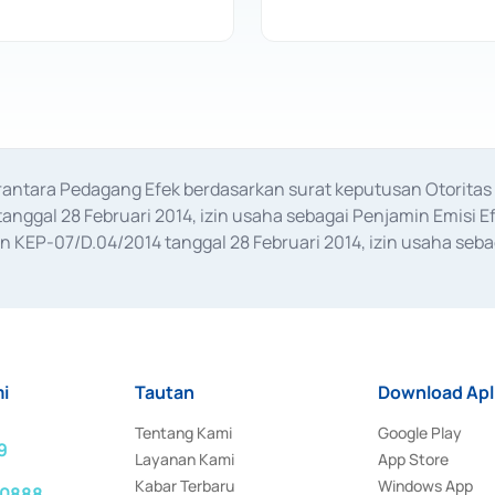
erantara Pedagang Efek berdasarkan surat keputusan Otorit
anggal 28 Februari 2014, izin usaha sebagai Penjamin Emisi E
KEP-07/D.04/2014 tanggal 28 Februari 2014, izin usaha sebag
rat keputusan Otoritas Jasa Keuangan Nomor S-67/PM.21/2017 t
aan Transaksi Sertifikat Deposito di Pasar Uang yang izinnya d
ansaksi, serta Penatausahaan dan Penyelesaian Transaksi Sur
i
Tautan
Download Apl
Tentang Kami
Google Play
9
Layanan Kami
App Store
Kabar Terbaru
Windows App
 0888