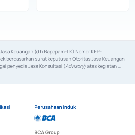
as Jasa Keuangan (d.h Bapepam-LK) Nomor KEP-
fek berdasarkan surat keputusan Otoritas Jasa Keuangan 
ai penyedia Jasa Konsultasi (
Advisory
) atas kegiatan 
anggal 3 Februari 2017, dan beberapa izin usaha lainnya 
iterbitkan pada tahun 2017 dan izin usaha lainnya dari 
at Berharga Komersial yang izinnya diterbitkan pada 
ikasi
Perusahaan Induk
BCA Group