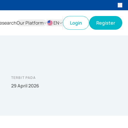
esearch
Our Platform
EN
Login
Register
ID
EN
TERBIT PADA
29 April 2026