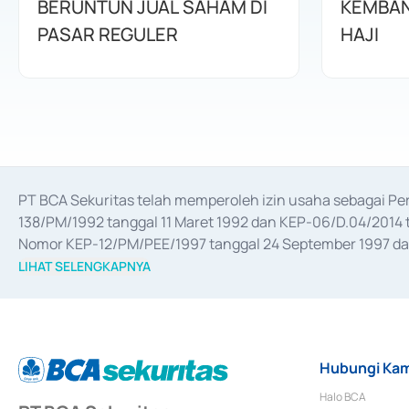
BERUNTUN JUAL SAHAM DI
KEMBAN
PASAR REGULER
HAJI
PT BCA Sekuritas telah memperoleh izin usaha sebagai P
138/PM/1992 tanggal 11 Maret 1992 dan KEP-06/D.04/2014 t
Nomor KEP-12/PM/PEE/1997 tanggal 24 September 1997 dan 
merger, akuisisi, divestasi, dan 
join venture
 berdasarkan su
LIHAT SELENGKAPNYA
dari Bank Indonesia antara lain sebagai Perantara Pelaksan
Bank Indonesia sebagai Lembaga Pendukung Penerbitan, Tr
tahun 2018.
Hubungi Kam
Halo BCA