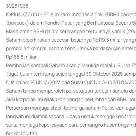
30237036
IQPlus, (30/10) - PT Allo Bank Indonesia Tbk. (BBHI) ber
(buyback) dalam Kondisi Pasar yang Berfluktuasi Secara S
Manajemen BBHI dalam keterangan tertulisnya Kamis (29/
Saham diperkirakan sebesar-besarnya Rp119,3 miliar yang 
pembelian kembali saham sebelumnya berdasarkan Keterbu
Rp168,8 miliar.
Pembelian Kembali Saham akan dilakukan melalui Bursa Efe
(tiga) bulan terhitung sejak tanggal 30 Oktober 2025 sam
OJK dalam POJK 13/2023 dan Surat OJK No. S-102/D.04/20
Saham tanpa memperoleh persetujuan terlebih dahulu d
Aksi korporasi ini dilakukan dengan pertimbangan BBHI be
Perseroan menjaga stabilitas harga saham Perseroan agar 
langkah ini diambil sebagai upaya untuk menjaga keharmo
serta menjaga kepercayaan para pemangku kepentingan
berkelanjutan.