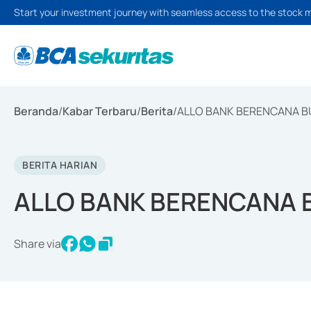
Start your investment journey with seamless access to the stock 
Beranda
/
Kabar Terbaru
/
Berita
/
ALLO BANK BERENCANA 
BERITA HARIAN
ALLO BANK BERENCANA
Share via