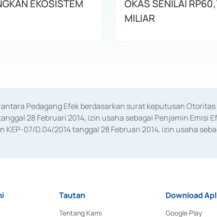
GKAN EKOSISTEM
OKAS SENILAI RP60,
MILIAR
erantara Pedagang Efek berdasarkan surat keputusan Otorit
anggal 28 Februari 2014, izin usaha sebagai Penjamin Emisi E
KEP-07/D.04/2014 tanggal 28 Februari 2014, izin usaha sebag
rat keputusan Otoritas Jasa Keuangan Nomor S-67/PM.21/2017 t
aan Transaksi Sertifikat Deposito di Pasar Uang yang izinnya d
ansaksi, serta Penatausahaan dan Penyelesaian Transaksi Sur
i
Tautan
Download Apl
Tentang Kami
Google Play