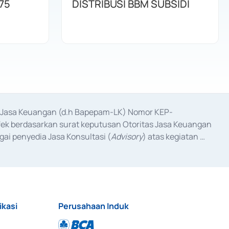
75
DISTRIBUSI BBM SUBSIDI
as Jasa Keuangan (d.h Bapepam-LK) Nomor KEP-
fek berdasarkan surat keputusan Otoritas Jasa Keuangan 
ai penyedia Jasa Konsultasi (
Advisory
) atas kegiatan 
anggal 3 Februari 2017, dan beberapa izin usaha lainnya 
iterbitkan pada tahun 2017 dan izin usaha lainnya dari 
at Berharga Komersial yang izinnya diterbitkan pada 
ikasi
Perusahaan Induk