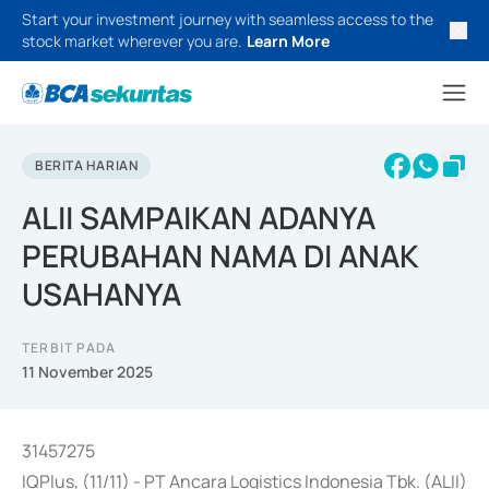
Start your investment journey with seamless access to the
stock market wherever you are.
Learn More
BERITA HARIAN
ALII SAMPAIKAN ADANYA
PERUBAHAN NAMA DI ANAK
USAHANYA
TERBIT PADA
11 November 2025
31457275
IQPlus, (11/11) - PT Ancara Logistics Indonesia Tbk. (ALII)