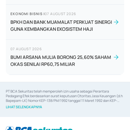
EKONOMI BISNIS
|
07 AUGUST 2026
BPKH DAN BANK MUAMALAT PERKUAT SINERGI
GUNA KEMBANGKAN EKOSISTEM HAJI
07 AUGUST 2026
BUMI ARSANA MULIA BORONG 25,60% SAHAM
OKAS SENILAI RP60,75 MILIAR
PT BCA Sekuritas telah memperoleh izin usaha sebagai Perantara 
Pedagang Efek berdasarkan surat keputusan Otoritas Jasa Keuangan (d.h 
Bapepam-LK) Nomor KEP-138/PM/1992 tanggal 11 Maret 1992 dan KEP-
06/D.04/2014 tanggal 28 Februari 2014, izin usaha sebagai Penjamin Emisi 
LIHAT SELENGKAPNYA
Efek berdasarkan surat keputusan Otoritas Jasa Keuangan Nomor KEP-
12/PM/PEE/1997 tanggal 24 September 1997 dan KEP-07/D.04/2014 
tanggal 28 Februari 2014, izin usaha sebagai penyedia Jasa Konsultasi 
(
Advisory
) atas kegiatan merger, akuisisi, divestasi, dan 
join venture
berdasarkan surat keputusan Otoritas Jasa Keuangan Nomor S-