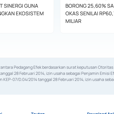
T SINERGI GUNA
BORONG 25,60% S
GKAN EKOSISTEM
OKAS SENILAI RP60,
MILIAR
erantara Pedagang Efek berdasarkan surat keputusan Otorit
anggal 28 Februari 2014, izin usaha sebagai Penjamin Emisi E
KEP-07/D.04/2014 tanggal 28 Februari 2014, izin usaha sebag
rat keputusan Otoritas Jasa Keuangan Nomor S-67/PM.21/2017 t
aan Transaksi Sertifikat Deposito di Pasar Uang yang izinnya d
ansaksi, serta Penatausahaan dan Penyelesaian Transaksi Sur