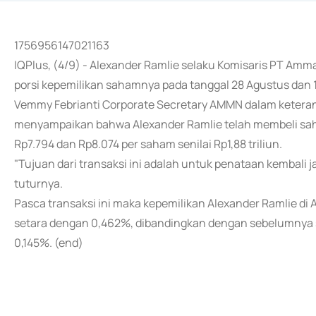
1756956147021163
IQPlus, (4/9) - Alexander Ramlie selaku Komisaris PT Am
porsi kepemilikan sahamnya pada tanggal 28 Agustus dan 
Vemmy Febrianti Corporate Secretary AMMN dalam keteranga
menyampaikan bahwa Alexander Ramlie telah membeli s
Rp7.794 dan Rp8.074 per saham senilai Rp1,88 triliun.
"Tujuan dari transaksi ini adalah untuk penataan kembal
tuturnya.
Pasca transaksi ini maka kepemilikan Alexander Ramlie d
setara dengan 0,462%, dibandingkan dengan sebelumnya 
0,145%. (end)