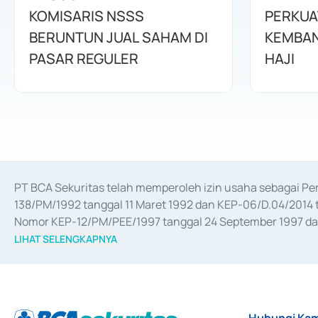
KOMISARIS NSSS
PERKUA
BERUNTUN JUAL SAHAM DI
KEMBAN
PASAR REGULER
HAJI
PT BCA Sekuritas telah memperoleh izin usaha sebagai P
138/PM/1992 tanggal 11 Maret 1992 dan KEP-06/D.04/2014 t
Nomor KEP-12/PM/PEE/1997 tanggal 24 September 1997 dan 
merger, akuisisi, divestasi, dan 
join venture
 berdasarkan su
LIHAT SELENGKAPNYA
dari Bank Indonesia antara lain sebagai Perantara Pelaksan
Bank Indonesia sebagai Lembaga Pendukung Penerbitan, Tr
tahun 2018.