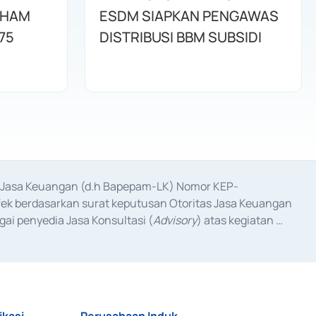
AHAM
ESDM SIAPKAN PENGAWAS
75
DISTRIBUSI BBM SUBSIDI
as Jasa Keuangan (d.h Bapepam-LK) Nomor KEP-
fek berdasarkan surat keputusan Otoritas Jasa Keuangan 
ai penyedia Jasa Konsultasi (
Advisory
) atas kegiatan 
anggal 3 Februari 2017, dan beberapa izin usaha lainnya 
iterbitkan pada tahun 2017 dan izin usaha lainnya dari 
at Berharga Komersial yang izinnya diterbitkan pada 