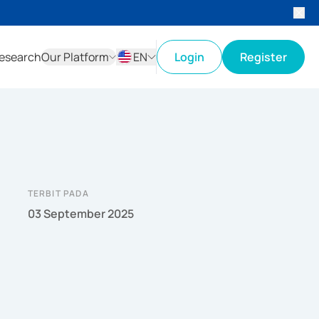
esearch
Our Platform
EN
Login
Register
ID
EN
TERBIT PADA
03 September 2025