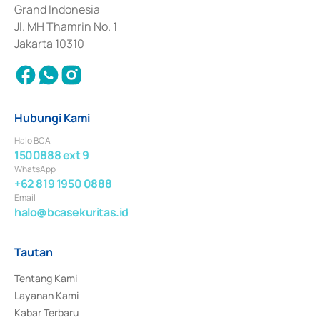
Surat Berharga Komersial yang izinnya diterbitkan pada tahun 2018.
Grand Indonesia
Jl. MH Thamrin No. 1
Jakarta 10310
Hubungi Kami
Halo BCA
1500888 ext 9
WhatsApp
+62 819 1950 0888
Email
halo@bcasekuritas.id
Tautan
Tentang Kami
Layanan Kami
Kabar Terbaru