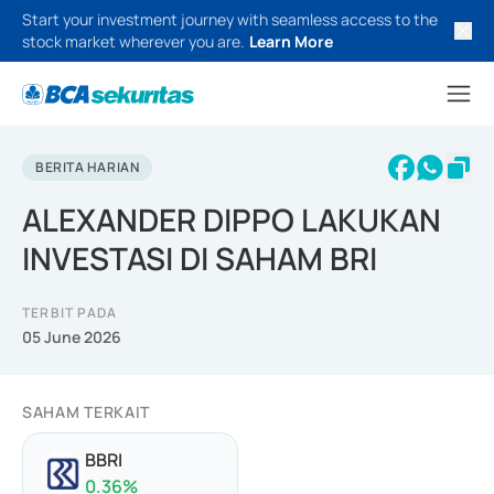
Start your investment journey with seamless access to the
stock market wherever you are.
Learn More
BERITA HARIAN
ALEXANDER DIPPO LAKUKAN
INVESTASI DI SAHAM BRI
TERBIT PADA
05 June 2026
SAHAM TERKAIT
BBRI
0.36
%