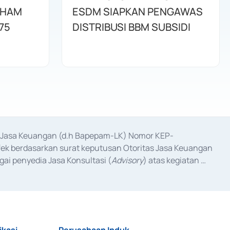
AHAM
ESDM SIAPKAN PENGAWAS
75
DISTRIBUSI BBM SUBSIDI
as Jasa Keuangan (d.h Bapepam-LK) Nomor KEP-
fek berdasarkan surat keputusan Otoritas Jasa Keuangan 
ai penyedia Jasa Konsultasi (
Advisory
) atas kegiatan 
anggal 3 Februari 2017, dan beberapa izin usaha lainnya 
iterbitkan pada tahun 2017 dan izin usaha lainnya dari 
at Berharga Komersial yang izinnya diterbitkan pada 