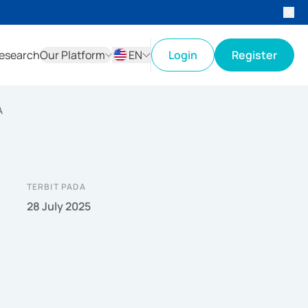
esearch
Our Platform
EN
Login
Register
ID
EN
A
TERBIT PADA
28 July 2025