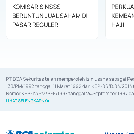
KOMISARIS NSSS
PERKUA
BERUNTUN JUAL SAHAM DI
KEMBAN
PASAR REGULER
HAJI
PT BCA Sekuritas telah memperoleh izin usaha sebagai P
138/PM/1992 tanggal 11 Maret 1992 dan KEP-06/D.04/2014 t
Nomor KEP-12/PM/PEE/1997 tanggal 24 September 1997 dan 
merger, akuisisi, divestasi, dan 
join venture
 berdasarkan su
LIHAT SELENGKAPNYA
dari Bank Indonesia antara lain sebagai Perantara Pelaksan
Bank Indonesia sebagai Lembaga Pendukung Penerbitan, Tr
tahun 2018.