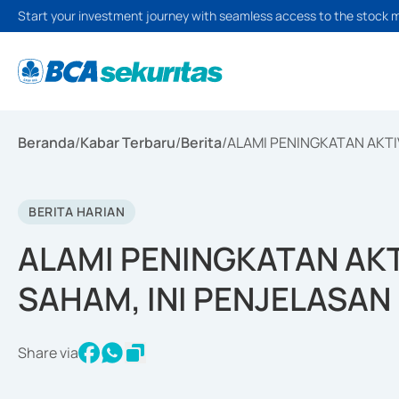
Start your investment journey with seamless access to the stock 
Beranda
/
Kabar Terbaru
/
Berita
/
ALAMI PENINGKATAN AKTI
BERITA HARIAN
ALAMI PENINGKATAN AK
SAHAM, INI PENJELASA
Share via