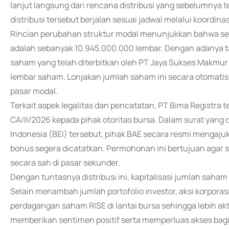
lanjut langsung dari rencana distribusi yang sebelumnya
distribusi tersebut berjalan sesuai jadwal melalui koordina
Rincian perubahan struktur modal menunjukkan bahwa sebe
adalah sebanyak 10.945.000.000 lembar. Dengan adanya 
saham yang telah diterbitkan oleh PT Jaya Sukses Makmur 
lembar saham. Lonjakan jumlah saham ini secara otomatis
pasar modal.
Terkait aspek legalitas dan pencatatan, PT Bima Registra
CA/II/2026 kepada pihak otoritas bursa. Dalam surat yang 
Indonesia (BEI) tersebut, pihak BAE secara resmi mengaju
bonus segera dicatatkan. Permohonan ini bertujuan agar
secara sah di pasar sekunder.
Dengan tuntasnya distribusi ini, kapitalisasi jumlah saham R
Selain menambah jumlah portofolio investor, aksi korpora
perdagangan saham RISE di lantai bursa sehingga lebih ak
memberikan sentimen positif serta memperluas akses bagi 