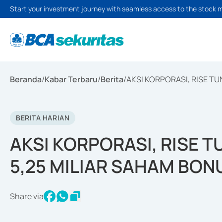
Start your investment journey with seamless access to the stock 
Beranda
/
Kabar Terbaru
/
Berita
/
AKSI KORPORASI, RISE T
BERITA HARIAN
AKSI KORPORASI, RISE 
5,25 MILIAR SAHAM BON
Share via