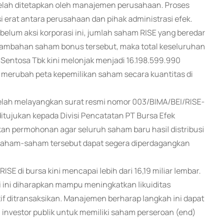
 telah ditetapkan oleh manajemen perusahaan. Proses
si erat antara perusahaan dan pihak administrasi efek.
lum aksi korporasi ini, jumlah saham RISE yang beredar
tambahan saham bonus tersebut, maka total keseluruhan
Sentosa Tbk kini melonjak menjadi 16.198.599.990
 merubah peta kepemilikan saham secara kuantitas di
 telah melayangkan surat resmi nomor 003/BIMA/BEI/RISE-
ditujukan kepada Divisi Pencatatan PT Bursa Efek
kan permohonan agar seluruh saham baru hasil distribusi
 saham-saham tersebut dapat segera diperdagangkan
ISE di bursa kini mencapai lebih dari 16,19 miliar lembar.
si ini diharapkan mampu meningkatkan likuiditas
tif ditransaksikan. Manajemen berharap langkah ini dapat
investor publik untuk memiliki saham perseroan (end)