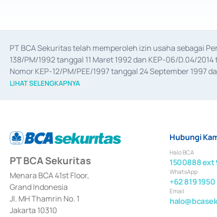
PT BCA Sekuritas telah memperoleh izin usaha sebagai P
138/PM/1992 tanggal 11 Maret 1992 dan KEP-06/D.04/2014 t
Nomor KEP-12/PM/PEE/1997 tanggal 24 September 1997 dan 
merger, akuisisi, divestasi, dan 
join venture
 berdasarkan su
LIHAT SELENGKAPNYA
dari Bank Indonesia antara lain sebagai Perantara Pelaksan
Bank Indonesia sebagai Lembaga Pendukung Penerbitan, Tr
tahun 2018.
Hubungi Kam
Halo BCA
PT BCA Sekuritas
1500888 ext 
WhatsApp
Menara BCA 41st Floor,
+62 819 1950
Grand Indonesia
Email
Jl. MH Thamrin No. 1
halo@bcaseku
Jakarta 10310