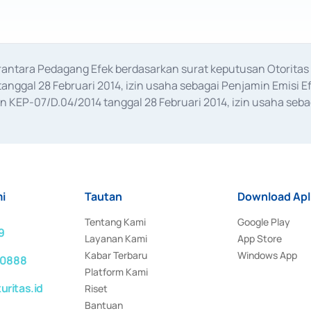
erantara Pedagang Efek berdasarkan surat keputusan Otorit
anggal 28 Februari 2014, izin usaha sebagai Penjamin Emisi E
KEP-07/D.04/2014 tanggal 28 Februari 2014, izin usaha sebag
rat keputusan Otoritas Jasa Keuangan Nomor S-67/PM.21/2017 t
aan Transaksi Sertifikat Deposito di Pasar Uang yang izinnya d
ansaksi, serta Penatausahaan dan Penyelesaian Transaksi Sur
i
Tautan
Download Apl
Tentang Kami
Google Play
9
Layanan Kami
App Store
Kabar Terbaru
Windows App
 0888
Platform Kami
ritas.id
Riset
Bantuan