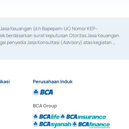
as Jasa Keuangan (d.h Bapepam-LK) Nomor KEP-
fek berdasarkan surat keputusan Otoritas Jasa Keuangan 
ai penyedia Jasa Konsultasi (
Advisory
) atas kegiatan 
anggal 3 Februari 2017, dan beberapa izin usaha lainnya 
iterbitkan pada tahun 2017 dan izin usaha lainnya dari 
at Berharga Komersial yang izinnya diterbitkan pada 
ikasi
Perusahaan Induk
BCA Group