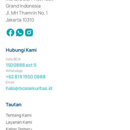
Surat Berharga Komersial yang izinnya diterbitkan pada tahun 2018.
Grand Indonesia
Jl. MH Thamrin No. 1
Jakarta 10310
Hubungi Kami
Halo BCA
1500888 ext 9
WhatsApp
+62 819 1950 0888
Email
halo@bcasekuritas.id
Tautan
Tentang Kami
Layanan Kami
Kabar Terbaru