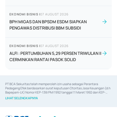
EKONOMI BISNIS
|
07 AUGUST 2026
BPH MIGAS DAN BPSDM ESDM SIAPKAN
PENGAWAS DISTRIBUSI BBM SUBSIDI
EKONOMI BISNIS
|
07 AUGUST 2026
ALFI : PERTUMBUHAN 5,29 PERSEN TRIWULAN II
CERMINKAN RANTAI PASOK SOLID
PT BCA Sekuritas telah memperoleh izin usaha sebagai Perantara 
Pedagang Efek berdasarkan surat keputusan Otoritas Jasa Keuangan (d.h 
Bapepam-LK) Nomor KEP-138/PM/1992 tanggal 11 Maret 1992 dan KEP-
06/D.04/2014 tanggal 28 Februari 2014, izin usaha sebagai Penjamin Emisi 
LIHAT SELENGKAPNYA
Efek berdasarkan surat keputusan Otoritas Jasa Keuangan Nomor KEP-
12/PM/PEE/1997 tanggal 24 September 1997 dan KEP-07/D.04/2014 
tanggal 28 Februari 2014, izin usaha sebagai penyedia Jasa Konsultasi 
(
Advisory
) atas kegiatan merger, akuisisi, divestasi, dan 
join venture