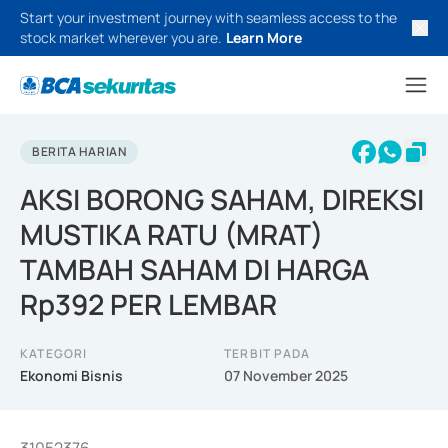
Start your investment journey with seamless access to the
stock market wherever you are.
Learn More
BERITA HARIAN
AKSI BORONG SAHAM, DIREKSI
MUSTIKA RATU (MRAT)
TAMBAH SAHAM DI HARGA
Rp392 PER LEMBAR
KATEGORI
TERBIT PADA
Ekonomi Bisnis
07 November 2025