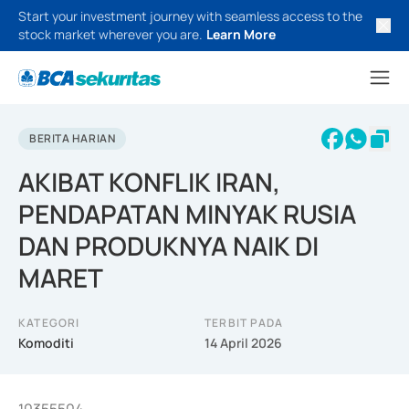
Start your investment journey with seamless access to the
stock market wherever you are.
Learn More
BERITA HARIAN
AKIBAT KONFLIK IRAN,
PENDAPATAN MINYAK RUSIA
DAN PRODUKNYA NAIK DI
MARET
KATEGORI
TERBIT PADA
Komoditi
14 April 2026