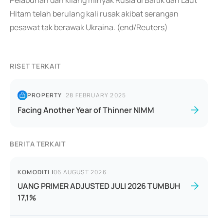
Pelabuhan dan kilang minyak Rusia di Baltik dan Laut
Hitam telah berulang kali rusak akibat serangan
pesawat tak berawak Ukraina. (end/Reuters)
RISET TERKAIT
PROPERTY
|
28 FEBRUARY 2025
Facing Another Year of Thinner NIMM
BERITA TERKAIT
KOMODITI
|
06 AUGUST 2026
UANG PRIMER ADJUSTED JULI 2026 TUMBUH
17,1%