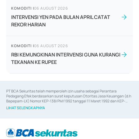
KOMODITI
|
06 AUGUST 2026
INTERVENSI YEN PADA BULAN APRIL CATAT
REKOR HARIAN
KOMODITI
|
06 AUGUST 2026
RBI KEMUNGKINAN INTERVENSI GUNA KURANGI
TEKANAN KE RUPEE
PT BCA Sekuritas telah memperoleh izin usaha sebagai Perantara 
Pedagang Efek berdasarkan surat keputusan Otoritas Jasa Keuangan (d.h 
Bapepam-LK) Nomor KEP-138/PM/1992 tanggal 11 Maret 1992 dan KEP-
06/D.04/2014 tanggal 28 Februari 2014, izin usaha sebagai Penjamin Emisi 
LIHAT SELENGKAPNYA
Efek berdasarkan surat keputusan Otoritas Jasa Keuangan Nomor KEP-
12/PM/PEE/1997 tanggal 24 September 1997 dan KEP-07/D.04/2014 
tanggal 28 Februari 2014, izin usaha sebagai penyedia Jasa Konsultasi 
(
Advisory
) atas kegiatan merger, akuisisi, divestasi, dan 
join venture
berdasarkan surat keputusan Otoritas Jasa Keuangan Nomor S-
67/PM.21/2017 tanggal 3 Februari 2017, dan beberapa izin usaha lainnya 