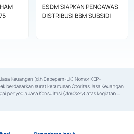
AHAM
ESDM SIAPKAN PENGAWAS
75
DISTRIBUSI BBM SUBSIDI
as Jasa Keuangan (d.h Bapepam-LK) Nomor KEP-
fek berdasarkan surat keputusan Otoritas Jasa Keuangan 
ai penyedia Jasa Konsultasi (
Advisory
) atas kegiatan 
anggal 3 Februari 2017, dan beberapa izin usaha lainnya 
iterbitkan pada tahun 2017 dan izin usaha lainnya dari 
at Berharga Komersial yang izinnya diterbitkan pada 