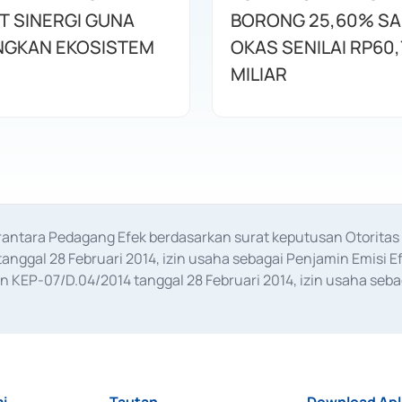
T SINERGI GUNA
BORONG 25,60% S
GKAN EKOSISTEM
OKAS SENILAI RP60,
MILIAR
erantara Pedagang Efek berdasarkan surat keputusan Otorit
anggal 28 Februari 2014, izin usaha sebagai Penjamin Emisi E
KEP-07/D.04/2014 tanggal 28 Februari 2014, izin usaha sebag
rat keputusan Otoritas Jasa Keuangan Nomor S-67/PM.21/2017 t
aan Transaksi Sertifikat Deposito di Pasar Uang yang izinnya d
ansaksi, serta Penatausahaan dan Penyelesaian Transaksi Sur