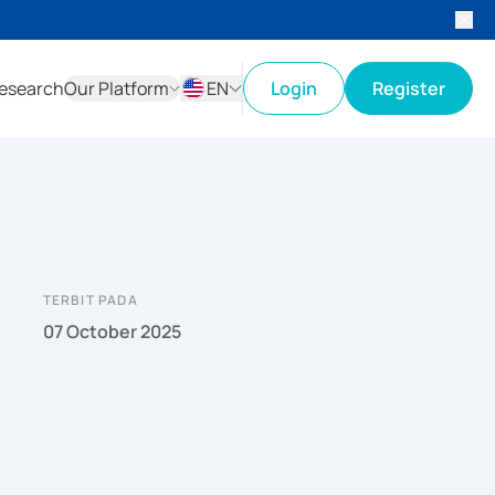
esearch
Our Platform
EN
Login
Register
ID
EN
TERBIT PADA
07 October 2025