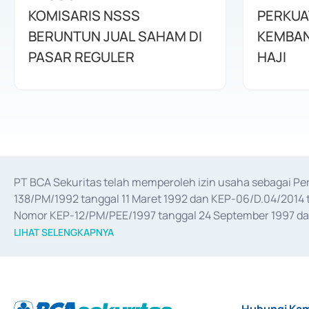
KOMISARIS NSSS
PERKUA
BERUNTUN JUAL SAHAM DI
KEMBAN
PASAR REGULER
HAJI
PT BCA Sekuritas telah memperoleh izin usaha sebagai P
138/PM/1992 tanggal 11 Maret 1992 dan KEP-06/D.04/2014 t
Nomor KEP-12/PM/PEE/1997 tanggal 24 September 1997 dan 
merger, akuisisi, divestasi, dan 
join venture
 berdasarkan su
LIHAT SELENGKAPNYA
dari Bank Indonesia antara lain sebagai Perantara Pelaksan
Bank Indonesia sebagai Lembaga Pendukung Penerbitan, Tr
tahun 2018.