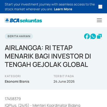
Start your investment journey with seamless access to the
stock market wherever you are.
Learn More
BERITA HARIAN
AIRLANGGA: RI TETAP
MENARIK BAGI INVESTOR DI
TENGAH GEJOLAK GLOBAL
KATEGORI
TERBIT PADA
Ekonomi Bisnis
24 June 2026
17458379
IQPlus, (24/6) - Menteri Koordinator Bidang