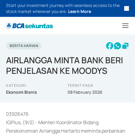
Start your investment journey with seamless access to the
stock market wherever you are.
Learn More
BERITA HARIAN
AIRLANGGA MINTA BANK BERI
PENJELASAN KE MOODYS
KATEGORI
TERBIT PADA
Ekonomi Bisnis
08 February 2026
03926476
IQPlus, (9/2) - Menteri Koordinator Bidang
Perekonomian Airlangga Hartarto meminta perbankan