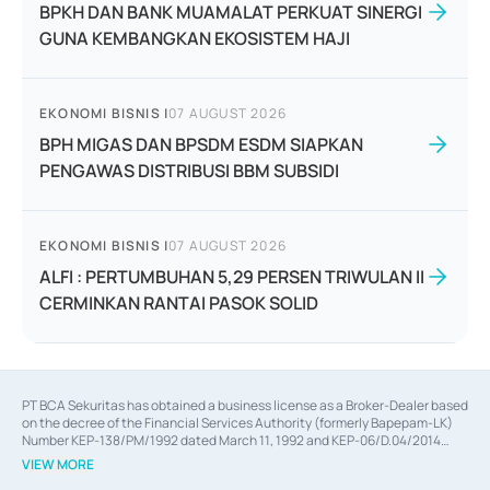
BPKH DAN BANK MUAMALAT PERKUAT SINERGI
GUNA KEMBANGKAN EKOSISTEM HAJI
EKONOMI BISNIS
|
07 AUGUST 2026
BPH MIGAS DAN BPSDM ESDM SIAPKAN
PENGAWAS DISTRIBUSI BBM SUBSIDI
EKONOMI BISNIS
|
07 AUGUST 2026
ALFI : PERTUMBUHAN 5,29 PERSEN TRIWULAN II
CERMINKAN RANTAI PASOK SOLID
PT BCA Sekuritas has obtained a business license as a Broker-Dealer based
on the decree of the Financial Services Authority (formerly Bapepam-LK)
Number KEP-138/PM/1992 dated March 11, 1992 and KEP-06/D.04/2014
dated February 28, 2014, a business license as an Underwriter based on the
VIEW MORE
decree of the Financial Services Authority Number KEP-12/PM/PEE/1997