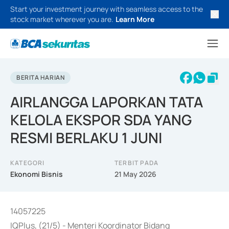
Start your investment journey with seamless access to the
stock market wherever you are.
Learn More
BERITA HARIAN
AIRLANGGA LAPORKAN TATA
KELOLA EKSPOR SDA YANG
RESMI BERLAKU 1 JUNI
KATEGORI
TERBIT PADA
Ekonomi Bisnis
21 May 2026
14057225
IQPlus, (21/5) - Menteri Koordinator Bidang