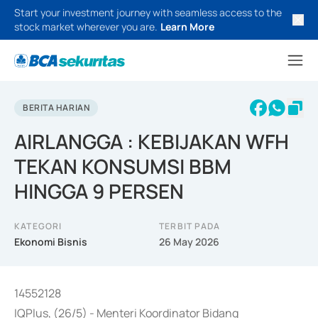
Start your investment journey with seamless access to the
stock market wherever you are.
Learn More
BERITA HARIAN
AIRLANGGA : KEBIJAKAN WFH
TEKAN KONSUMSI BBM
HINGGA 9 PERSEN
KATEGORI
TERBIT PADA
Ekonomi Bisnis
26 May 2026
14552128
IQPlus, (26/5) - Menteri Koordinator Bidang