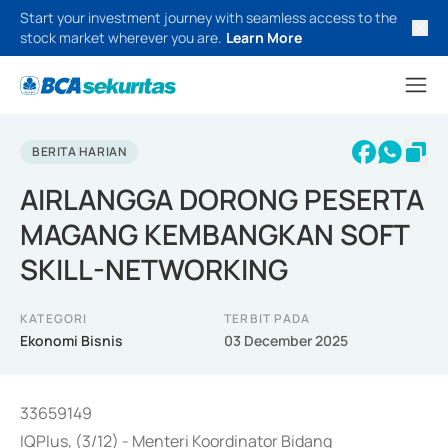
Start your investment journey with seamless access to the
stock market wherever you are.
Learn More
BERITA HARIAN
AIRLANGGA DORONG PESERTA
MAGANG KEMBANGKAN SOFT
SKILL-NETWORKING
KATEGORI
TERBIT PADA
Ekonomi Bisnis
03 December 2025
33659149
IQPlus, (3/12) - Menteri Koordinator Bidang