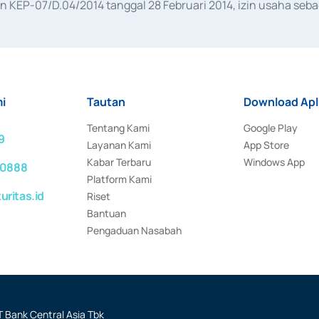
KEP-07/D.04/2014 tanggal 28 Februari 2014, izin usaha sebag
rat keputusan Otoritas Jasa Keuangan Nomor S-67/PM.21/2017 t
aan Transaksi Sertifikat Deposito di Pasar Uang yang izinnya d
ansaksi, serta Penatausahaan dan Penyelesaian Transaksi Sur
i
Tautan
Download Apl
Tentang Kami
Google Play
9
Layanan Kami
App Store
Kabar Terbaru
Windows App
 0888
Platform Kami
ritas.id
Riset
Bantuan
Pengaduan Nasabah
 Bank Central Asia Tbk