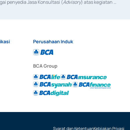
ai penyedia Jasa Konsultasi (
Advisory
) atas kegiatan 
anggal 3 Februari 2017, dan beberapa izin usaha lainnya 
iterbitkan pada tahun 2017 dan izin usaha lainnya dari 
at Berharga Komersial yang izinnya diterbitkan pada 
ikasi
Perusahaan Induk
BCA Group
Syarat dan Ketentuan
Kebijakan Privasi