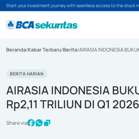
Start your investment journey with seamless access to the stock 
Beranda
/
Kabar Terbaru
/
Berita
/
AIRASIA INDONESIA BUKUK
BERITA HARIAN
AIRASIA INDONESIA BU
Rp2,11 TRILIUN DI Q1 202
Share via