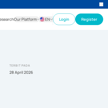
esearch
Our Platform
EN
Login
Register
ID
EN
TERBIT PADA
28 April 2026