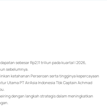
patan sebesar Rp2,11 triliun pada kuartal I 2026,
ahun sebelumnya.
minkan ketahanan Perseroan serta tingginya kepercayaan
ektur Utama PT AirAsia Indonesia Tbk Captain Achmad
bu.
seiring dengan langkah strategis dalam meningkatkan
ngan.