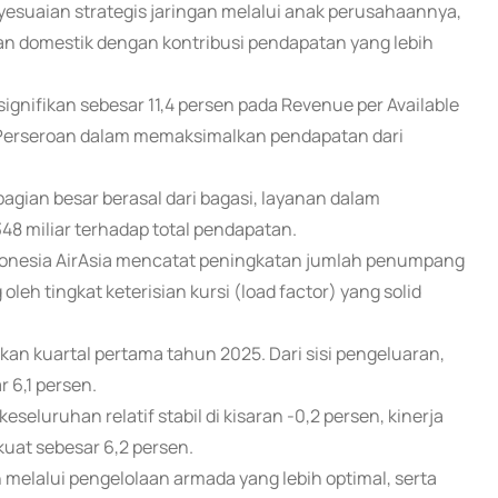
suaian strategis jaringan melalui anak perusahaannya,
dan domestik dengan kontribusi pendapatan yang lebih
ignifikan sebesar 11,4 persen pada Revenue per Available
Perseroan dalam memaksimalkan pendapatan dari
agian besar berasal dari bagasi, layanan dalam
8 miliar terhadap total pendapatan.
ndonesia AirAsia mencatat peningkatan jumlah penumpang
leh tingkat keterisian kursi (load factor) yang solid
an kuartal pertama tahun 2025. Dari sisi pengeluaran,
 6,1 persen.
seluruhan relatif stabil di kisaran -0,2 persen, kinerja
at sebesar 6,2 persen.
 melalui pengelolaan armada yang lebih optimal, serta