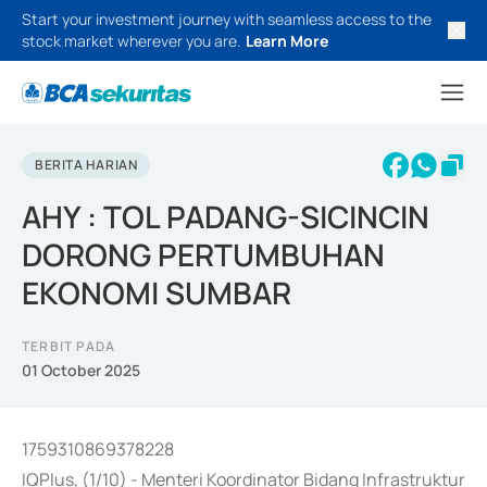
Start your investment journey with seamless access to the
stock market wherever you are.
Learn More
BERITA HARIAN
AHY : TOL PADANG-SICINCIN
DORONG PERTUMBUHAN
EKONOMI SUMBAR
TERBIT PADA
01 October 2025
1759310869378228
IQPlus, (1/10) - Menteri Koordinator Bidang Infrastruktur