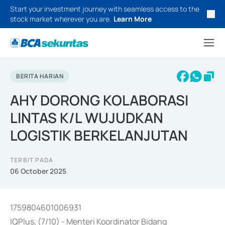
Start your investment journey with seamless access to the
stock market wherever you are.
Learn More
BERITA HARIAN
AHY DORONG KOLABORASI
LINTAS K/L WUJUDKAN
LOGISTIK BERKELANJUTAN
TERBIT PADA
06 October 2025
1759804601006931
IQPlus, (7/10) - Menteri Koordinator Bidang