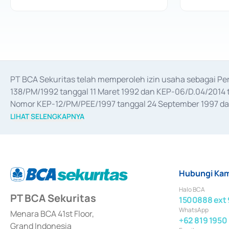
PT BCA Sekuritas telah memperoleh izin usaha sebagai P
138/PM/1992 tanggal 11 Maret 1992 dan KEP-06/D.04/2014 t
Nomor KEP-12/PM/PEE/1997 tanggal 24 September 1997 dan 
merger, akuisisi, divestasi, dan 
join venture
 berdasarkan su
LIHAT SELENGKAPNYA
dari Bank Indonesia antara lain sebagai Perantara Pelaksan
Bank Indonesia sebagai Lembaga Pendukung Penerbitan, Tr
tahun 2018.
Hubungi Kam
Halo BCA
PT BCA Sekuritas
1500888 ext 
WhatsApp
Menara BCA 41st Floor,
+62 819 1950
Grand Indonesia