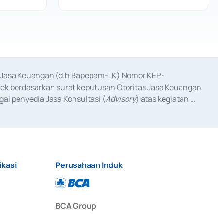
as Jasa Keuangan (d.h Bapepam-LK) Nomor KEP-
fek berdasarkan surat keputusan Otoritas Jasa Keuangan 
ai penyedia Jasa Konsultasi (
Advisory
) atas kegiatan 
anggal 3 Februari 2017, dan beberapa izin usaha lainnya 
iterbitkan pada tahun 2017 dan izin usaha lainnya dari 
at Berharga Komersial yang izinnya diterbitkan pada 
ikasi
Perusahaan Induk
BCA Group