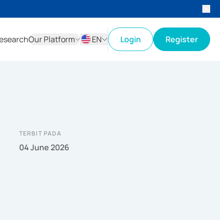
esearch
Our Platform
EN
Login
Register
ID
EN
TERBIT PADA
04 June 2026