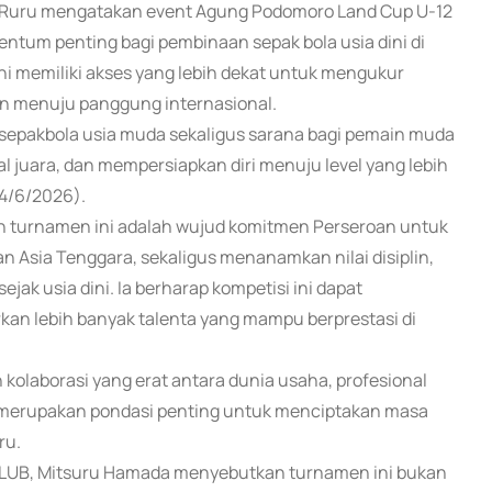
s Ruru mengatakan event Agung Podomoro Land Cup U-12
tum penting bagi pembinaan sepak bola usia dini di
ni memiliki akses yang lebih dekat untuk mengukur
lan menuju panggung internasional.
sepakbola usia muda sekaligus sarana bagi pemain muda
juara, dan mempersiapkan diri menuju level yang lebih
(4/6/2026).
turnamen ini adalah wujud komitmen Perseroan untuk
 Asia Tenggara, sekaligus menanamkan nilai disiplin,
ejak usia dini. Ia berharap kompetisi ini dapat
an lebih banyak talenta yang mampu berprestasi di
olaborasi yang erat antara dunia usaha, profesional
itu merupakan pondasi penting untuk menciptakan masa
ru.
 CLUB, Mitsuru Hamada menyebutkan turnamen ini bukan