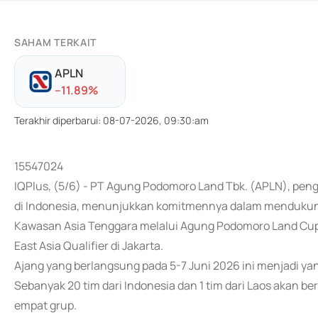
SAHAM TERKAIT
APLN
-
-11.89
%
Terakhir diperbarui
:
08-07-2026, 09:30:am
15547024
IQPlus, (5/6) - PT Agung Podomoro Land Tbk. (APLN), peng
di Indonesia, menunjukkan komitmennya dalam mendukun
Kawasan Asia Tenggara melalui Agung Podomoro Land Cup
East Asia Qualifier di Jakarta.
Ajang yang berlangsung pada 5-7 Juni 2026 ini menjadi yan
Sebanyak 20 tim dari Indonesia dan 1 tim dari Laos akan be
empat grup.