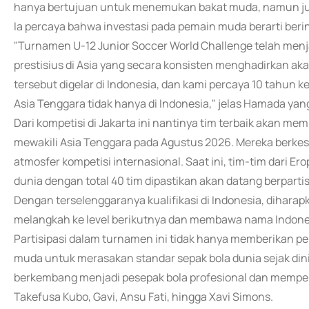
hanya bertujuan untuk menemukan bakat muda, namun jug
Ia percaya bahwa investasi pada pemain muda berarti beri
"Turnamen U-12 Junior Soccer World Challenge telah menja
prestisius di Asia yang secara konsisten menghadirkan akad
tersebut digelar di Indonesia, dan kami percaya 10 tahun k
Asia Tenggara tidak hanya di Indonesia," jelas Hamada 
Dari kompetisi di Jakarta ini nantinya tim terbaik akan m
mewakili Asia Tenggara pada Agustus 2026. Mereka berke
atmosfer kompetisi internasional. Saat ini, tim-tim dari Er
dunia dengan total 40 tim dipastikan akan datang berparti
Dengan terselenggaranya kualifikasi di Indonesia, dihara
melangkah ke level berikutnya dan membawa nama Indones
Partisipasi dalam turnamen ini tidak hanya memberikan pe
muda untuk merasakan standar sepak bola dunia sejak dini.
berkembang menjadi pesepak bola profesional dan memperk
Takefusa Kubo, Gavi, Ansu Fati, hingga Xavi Simons.