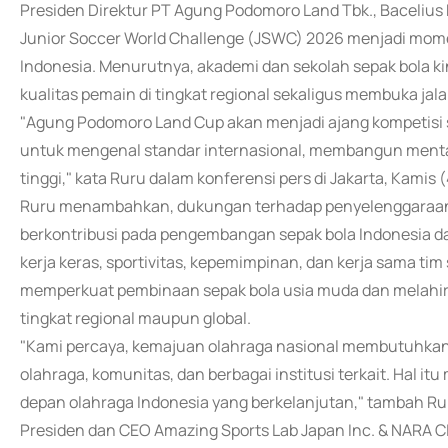
Presiden Direktur PT Agung Podomoro Land Tbk., Baceliu
Junior Soccer World Challenge (JSWC) 2026 menjadi momen
Indonesia. Menurutnya, akademi dan sekolah sepak bola ki
kualitas pemain di tingkat regional sekaligus membuka ja
"Agung Podomoro Land Cup akan menjadi ajang kompetisi 
untuk mengenal standar internasional, membangun mental 
tinggi," kata Ruru dalam konferensi pers di Jakarta, Kamis 
Ruru menambahkan, dukungan terhadap penyelenggaraan 
berkontribusi pada pengembangan sepak bola Indonesia dan
kerja keras, sportivitas, kepemimpinan, dan kerja sama tim s
memperkuat pembinaan sepak bola usia muda dan melahirk
tingkat regional maupun global.
"Kami percaya, kemajuan olahraga nasional membutuhkan k
olahraga, komunitas, dan berbagai institusi terkait. Hal 
depan olahraga Indonesia yang berkelanjutan," tambah Ru
Presiden dan CEO Amazing Sports Lab Japan Inc. & NARA