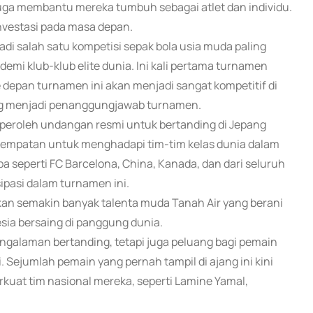
a membantu mereka tumbuh sebagai atlet dan individu.
nvestasi pada masa depan.
di salah satu kompetisi sepak bola usia muda paling
emi klub-klub elite dunia. Ini kali pertama turnamen
e depan turnamen ini akan menjadi sangat kompetitif di
yang menjadi penanggungjawab turnamen.
emperoleh undangan resmi untuk bertanding di Jepang
sempatan untuk menghadapi tim-tim kelas dunia dalam
opa seperti FC Barcelona, China, Kanada, dan dari seluruh
sipasi dalam turnamen ini.
pkan semakin banyak talenta muda Tanah Air yang berani
ia bersaing di panggung dunia.
ngalaman bertanding, tetapi juga peluang bagi pemain
 Sejumlah pemain yang pernah tampil di ajang ini kini
uat tim nasional mereka, seperti Lamine Yamal,