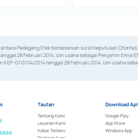
erantara Pedagang Efek berdasarkan surat keputusan Otorit
anggal 28 Februari 2014, izin usaha sebagai Penjamin Emisi E
KEP-07/D.04/2014 tanggal 28 Februari 2014, izin usaha sebag
rat keputusan Otoritas Jasa Keuangan Nomor S-67/PM.21/2017 t
aan Transaksi Sertifikat Deposito di Pasar Uang yang izinnya d
ansaksi, serta Penatausahaan dan Penyelesaian Transaksi Sur
i
Tautan
Download Apl
Tentang Kami
Google Play
9
Layanan Kami
App Store
Kabar Terbaru
Windows App
 0888
Platform Kami