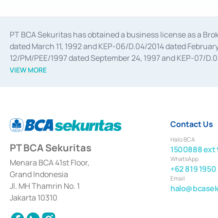
PT BCA Sekuritas has obtained a business license as a Br
dated March 11, 1992 and KEP-06/D.04/2014 dated February 
12/PM/PEE/1997 dated September 24, 1997 and KEP-07/D.04/2
divestments, and joint ventures based on the decree of the
VIEW MORE
Advisory Services for mergers, acquisitions, divestments, 
February 3, 2017, and several other business licenses from
Money Market whose license was issued in 2017 and other b
Settlement of Commercial Paper Transactions whose licens
Contact Us
Halo BCA
PT BCA Sekuritas
1500888 ext 
WhatsApp
Menara BCA 41st Floor,
+62 819 1950
Grand Indonesia
Email
Jl. MH Thamrin No. 1
halo@bcaseku
Jakarta 10310