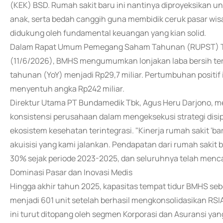
(KEK) BSD. Rumah sakit baru ini nantinya diproyeksikan u
anak, serta bedah canggih guna membidik ceruk pasar wisa
didukung oleh fundamental keuangan yang kian solid.
Dalam Rapat Umum Pemegang Saham Tahunan (RUPST) Tahu
(11/6/2026), BMHS mengumumkan lonjakan laba bersih ter
tahunan (YoY) menjadi Rp29,7 miliar. Pertumbuhan positif 
menyentuh angka Rp242 miliar.
Direktur Utama PT Bundamedik Tbk, Agus Heru Darjono, m
konsistensi perusahaan dalam mengeksekusi strategi disipl
ekosistem kesehatan terintegrasi. "Kinerja rumah sakit 'ba
akuisisi yang kami jalankan. Pendapatan dari rumah sakit
30% sejak periode 2023-2025, dan seluruhnya telah mencap
Dominasi Pasar dan Inovasi Medis
Hingga akhir tahun 2025, kapasitas tempat tidur BMHS se
menjadi 601 unit setelah berhasil mengkonsolidasikan RS
ini turut ditopang oleh segmen Korporasi dan Asuransi y