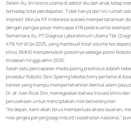
Selain itu, lini bisnis utama di sektor ibu dan anak tetap
terhadap total pendapatan. Tidak hanya dari lini rumah 
impresif. Morula IVF Indonesia sukses mempertahankan dom
dengan pangsa pasar mencapai 41% pada kuartal keempat
Sementara itu, PT Diagnos Laboratorium Utama Tbk (Diag
47% YoY di Q4 2025, yang membuat total volume tes sepanj
klinis, BMHS memperkokoh posisinya sebagai pionir Robotic
tindakan hingga akhir 2025.
Salah satu pencapaian medis paling prestisius adalah ke
prosedur Robotic Skin Sparing Mastectomy pertama di Asia
kanker yang mampu mempertahankan bentuk alami payudar
Dr. dr. Ivan Rizal Sini, menegaskan bahwa inovasi klinis 
perusahaan untuk menciptakan nilai berkelanjutan.
"Ke depan, kami akan terus memperluas akses layanan, 
nilai jangka panjang bagi industri kesehatan nasional," pu