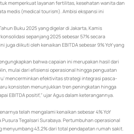
ntuk memperkuat layanan fertilitas, kesehatan wanita dan
ta medis (medical tourism). Ambisi ekspansi ini
n Buku 2025 yang digelar di Jakarta, Kamis
konsolidasi sepanjang 2025 sebesar 57% secara
ini juga diikuti oleh kenaikan EBITDA sebesar 9% YoY yang
engungkapkan bahwa capaian ini merupakan hasil dari
in, mulai dari efisiensi operasional hingga penguatan
ru' mencerminkan efektivitas strategi integrasi pasca-
 baru konsisten menunjukkan tren peningkatan hingga
ai EBITDA positif," ujar Agus dalam keterangannya.
benarnya telah mengalami kenaikan sebesar 4% YoY
IA Pusura Tegalsari Surabaya. Pertumbuhan operasional
ang menyumbang 43,2% dari total pendapatan rumah sakit.