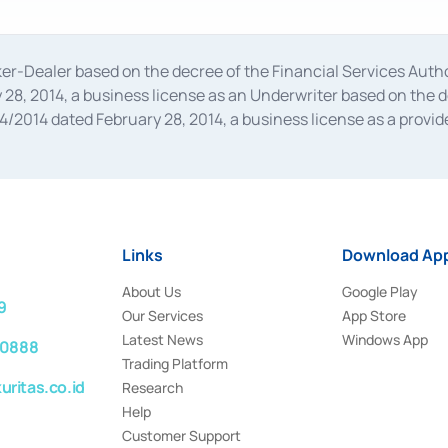
oker-Dealer based on the decree of the Financial Services A
28, 2014, a business license as an Underwriter based on the 
014 dated February 28, 2014, a business license as a provider
 Financial Services Authority Number S-67/PM.21/2014 dated Fe
and joint ventures based on the decision letter of the Financ
 Bank Indonesia, among others as an Intermediary for the Impl
usiness licenses from Bank Indonesia as a Supporting Institut
e was issued in 2018.
Links
Download App
About Us
Google Play
9
Our Services
App Store
Latest News
Windows App
 0888
Trading Platform
ritas.co.id
Research
Help
Customer Support