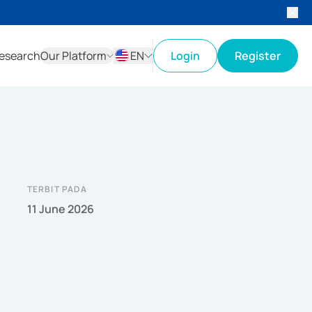
esearch
Our Platform
EN
Login
Register
ID
EN
TERBIT PADA
11 June 2026