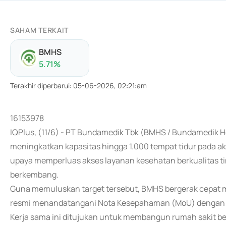
SAHAM TERKAIT
BMHS
5.71
%
Terakhir diperbarui
:
05-06-2026, 02:21:am
16153978
IQPlus, (11/6) - PT Bundamedik Tbk (BMHS / Bundamedik 
meningkatkan kapasitas hingga 1.000 tempat tidur pada akh
upaya memperluas akses layanan kesehatan berkualitas tin
berkembang.
Guna memuluskan target tersebut, BMHS bergerak cepat me
resmi menandatangani Nota Kesepahaman (MoU) dengan P
Kerja sama ini ditujukan untuk membangun rumah sakit b