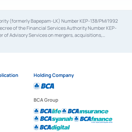
uthority (formerly Bapepam-LK) Number KEP-138/PM/1992
decree of the Financial Services Authority Number KEP-
 of Advisory Services on mergers, acquisitions,
bruary 28, 2014, a business license as a provider of
ial Services Authority Number S-67/PM.21/2017 dated
ementation of Certificate of Deposit Transactions in the
ion for the Issuance, Transaction, and Administration and
lication
Holding Company
BCA Group