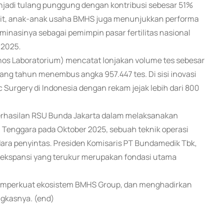
 menjadi tulang punggung dengan kontribusi sebesar 51%
sakit, anak-anak usaha BMHS juga menunjukkan performa
inasinya sebagai pemimpin pasar fertilitas nasional
 2025.
nos Laboratorium) mencatat lonjakan volume tes sebesar
ang tahun menembus angka 957.447 tes. Di sisi inovasi
 Surgery di Indonesia dengan rekam jejak lebih dari 800
berhasilan RSU Bunda Jakarta dalam melaksanakan
 Tenggara pada Oktober 2025, sebuah teknik operasi
a penyintas. Presiden Komisaris PT Bundamedik Tbk,
dan ekspansi yang terukur merupakan fondasi utama
memperkuat ekosistem BMHS Group, dan menghadirkan
ngkasnya. (end)