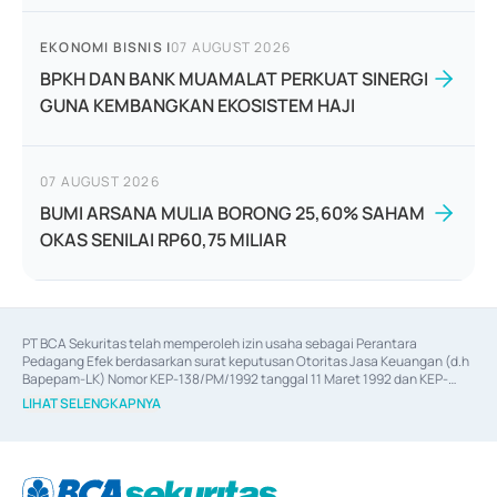
EKONOMI BISNIS
|
07 AUGUST 2026
BPKH DAN BANK MUAMALAT PERKUAT SINERGI
GUNA KEMBANGKAN EKOSISTEM HAJI
07 AUGUST 2026
BUMI ARSANA MULIA BORONG 25,60% SAHAM
OKAS SENILAI RP60,75 MILIAR
PT BCA Sekuritas telah memperoleh izin usaha sebagai Perantara 
Pedagang Efek berdasarkan surat keputusan Otoritas Jasa Keuangan (d.h 
Bapepam-LK) Nomor KEP-138/PM/1992 tanggal 11 Maret 1992 dan KEP-
06/D.04/2014 tanggal 28 Februari 2014, izin usaha sebagai Penjamin Emisi 
LIHAT SELENGKAPNYA
Efek berdasarkan surat keputusan Otoritas Jasa Keuangan Nomor KEP-
12/PM/PEE/1997 tanggal 24 September 1997 dan KEP-07/D.04/2014 
tanggal 28 Februari 2014, izin usaha sebagai penyedia Jasa Konsultasi 
(
Advisory
) atas kegiatan merger, akuisisi, divestasi, dan 
join venture
berdasarkan surat keputusan Otoritas Jasa Keuangan Nomor S-