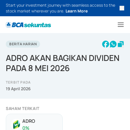
Start your investment journey with seamless access to the
stock market wherever you are.
Learn More
BERITA HARIAN
ADRO AKAN BAGIKAN DIVIDEN
PADA 8 MEI 2026
TERBIT PADA
19 April 2026
SAHAM TERKAIT
ADRO
0
%