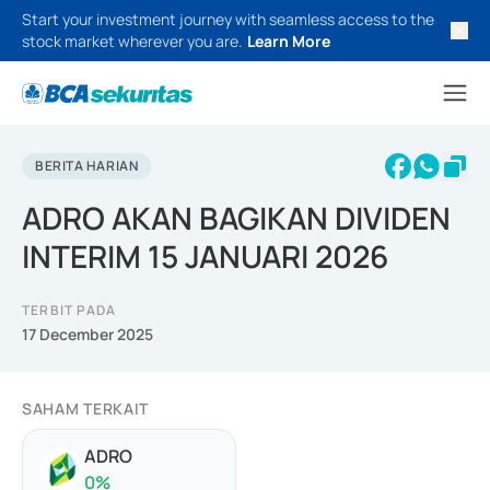
Start your investment journey with seamless access to the
stock market wherever you are.
Learn More
BERITA HARIAN
ADRO AKAN BAGIKAN DIVIDEN
INTERIM 15 JANUARI 2026
TERBIT PADA
17 December 2025
SAHAM TERKAIT
ADRO
0
%