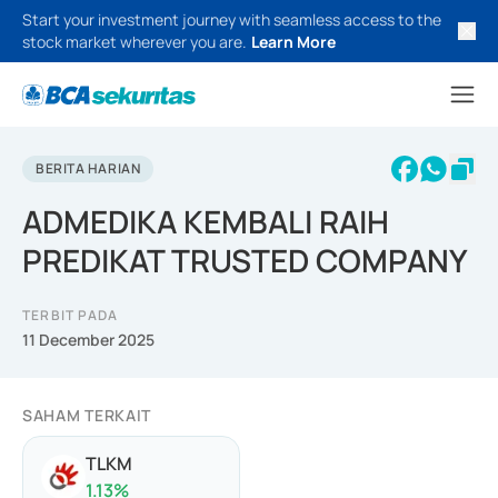
Start your investment journey with seamless access to the
stock market wherever you are.
Learn More
BERITA HARIAN
ADMEDIKA KEMBALI RAIH
PREDIKAT TRUSTED COMPANY
TERBIT PADA
11 December 2025
SAHAM TERKAIT
TLKM
1.13
%