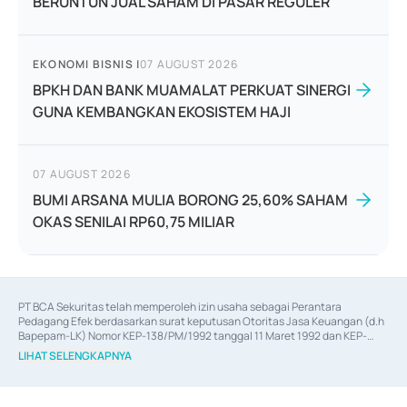
BERUNTUN JUAL SAHAM DI PASAR REGULER
EKONOMI BISNIS
|
07 AUGUST 2026
BPKH DAN BANK MUAMALAT PERKUAT SINERGI
GUNA KEMBANGKAN EKOSISTEM HAJI
07 AUGUST 2026
BUMI ARSANA MULIA BORONG 25,60% SAHAM
OKAS SENILAI RP60,75 MILIAR
PT BCA Sekuritas telah memperoleh izin usaha sebagai Perantara 
Pedagang Efek berdasarkan surat keputusan Otoritas Jasa Keuangan (d.h 
Bapepam-LK) Nomor KEP-138/PM/1992 tanggal 11 Maret 1992 dan KEP-
06/D.04/2014 tanggal 28 Februari 2014, izin usaha sebagai Penjamin Emisi 
LIHAT SELENGKAPNYA
Efek berdasarkan surat keputusan Otoritas Jasa Keuangan Nomor KEP-
12/PM/PEE/1997 tanggal 24 September 1997 dan KEP-07/D.04/2014 
tanggal 28 Februari 2014, izin usaha sebagai penyedia Jasa Konsultasi 