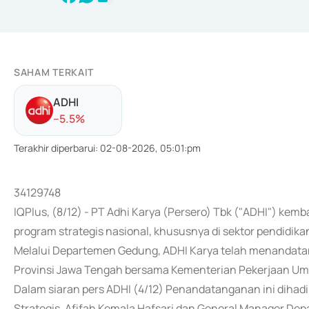
SAHAM TERKAIT
ADHI
-
-5.5
%
Terakhir diperbarui
:
02-08-2026, 05:01:pm
34129748
IQPlus, (8/12) - PT Adhi Karya (Persero) Tbk ("ADHI") 
program strategis nasional, khususnya di sektor pendidika
Melalui Departemen Gedung, ADHI Karya telah menandata
Provinsi Jawa Tengah bersama Kementerian Pekerjaan Umum
Dalam siaran pers ADHI (4/12) Penandatanganan ini dihadir
Strategis, Afifah Kemala Hafsari dan General Manager D