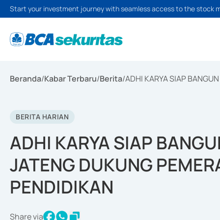
Start your investment journey with seamless access to the stock 
Beranda
/
Kabar Terbaru
/
Berita
/
ADHI KARYA SIAP BANGU
BERITA HARIAN
ADHI KARYA SIAP BANGU
JATENG DUKUNG PEMER
PENDIDIKAN
Share via