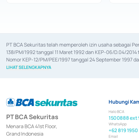
PT BCA Sekuritas telah memperoleh izin usaha sebagai P
138/PM/1992 tanggal 11 Maret 1992 dan KEP-06/D.04/2014 t
Nomor KEP-12/PM/PEE/1997 tanggal 24 September 1997 dan 
merger, akuisisi, divestasi, dan 
join venture
 berdasarkan su
LIHAT SELENGKAPNYA
dari Bank Indonesia antara lain sebagai Perantara Pelaksan
Bank Indonesia sebagai Lembaga Pendukung Penerbitan, Tr
tahun 2018.
Hubungi Kam
Halo BCA
PT BCA Sekuritas
1500888 ext 
WhatsApp
Menara BCA 41st Floor,
+62 819 1950
Grand Indonesia
Email