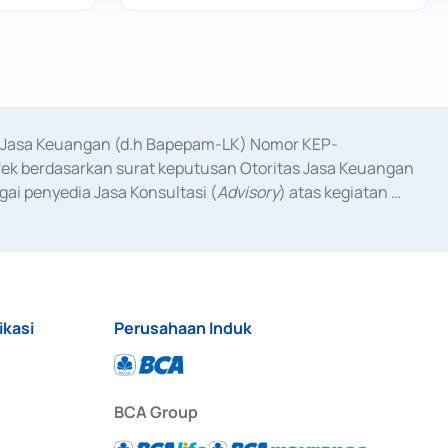
as Jasa Keuangan (d.h Bapepam-LK) Nomor KEP-
fek berdasarkan surat keputusan Otoritas Jasa Keuangan 
ai penyedia Jasa Konsultasi (
Advisory
) atas kegiatan 
anggal 3 Februari 2017, dan beberapa izin usaha lainnya 
iterbitkan pada tahun 2017 dan izin usaha lainnya dari 
at Berharga Komersial yang izinnya diterbitkan pada 
ikasi
Perusahaan Induk
BCA Group