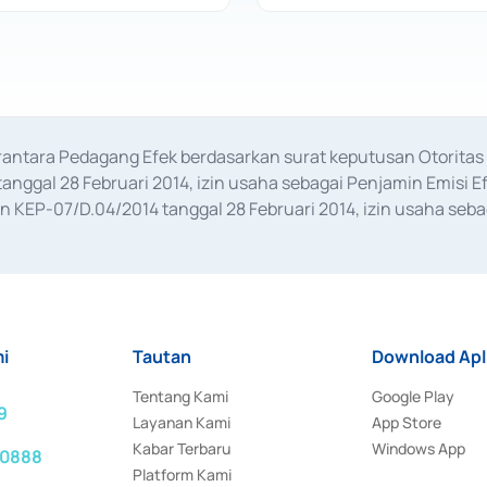
erantara Pedagang Efek berdasarkan surat keputusan Otorit
anggal 28 Februari 2014, izin usaha sebagai Penjamin Emisi E
KEP-07/D.04/2014 tanggal 28 Februari 2014, izin usaha sebag
rat keputusan Otoritas Jasa Keuangan Nomor S-67/PM.21/2017 t
aan Transaksi Sertifikat Deposito di Pasar Uang yang izinnya d
ansaksi, serta Penatausahaan dan Penyelesaian Transaksi Sur
i
Tautan
Download Apl
Tentang Kami
Google Play
9
Layanan Kami
App Store
Kabar Terbaru
Windows App
 0888
Platform Kami