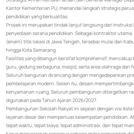
Kantor Kementerian PU, menandai langkah strategis per
pendidikan yang berkualitas.
Proyek ini merupakan tindak lanjut langsung dari Instru
penyediaan sarana pendidikan. Sebagai kontraktor utama,
(enam) titik lokasi di Jawa Tengah, tersebar mulai dari Ka
hingga Kota Semarang.
Fasilitas yang dibangun bersifat komprehensif, mencakup
guru, gedung serbaguna, masjid, serta area olahraga dan f
Seluruh bangunan dirancang dengan mengedepankan prins
pembelajaran modern. Selain itu, desain mempertimbangka
kenyamanan ruang. Seluruh pembangunan ditargetkan ram
digunakan pada Tahun Ajaran 2026/2027.
Pembangunan Sekolah Rakyat ini sejalan dengan visi Asta
layanan dasar dan memperluas kesempatan pendidikan. ADH
tepat waktu, tepat biaya, tepat administrasi, dan tepat m
Karya menegaskan posisinya sebagai mitra pemerintah d