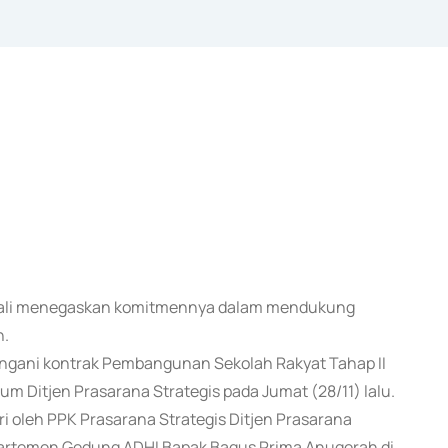
kembali menegaskan komitmennya dalam mendukung
n.
ngani kontrak Pembangunan Sekolah Rakyat Tahap II
 Ditjen Prasarana Strategis pada Jumat (28/11) lalu.
i oleh PPK Prasarana Strategis Ditjen Prasarana
epartemen Gedung ADHI Bapak Bagus Prima Anugerah di