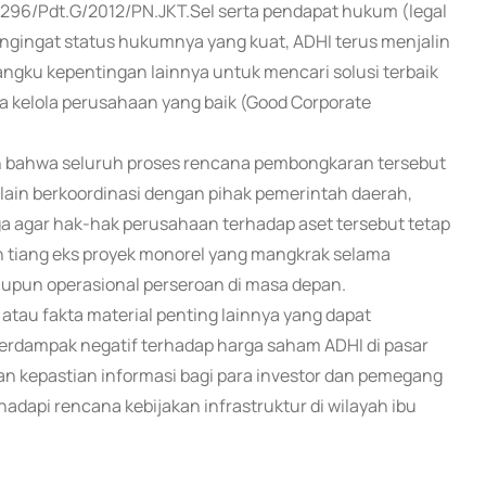
296/Pdt.G/2012/PN.JKT.Sel serta pendapat hukum (legal
engingat status hukumnya yang kuat, ADHI terus menjalin
ngku kepentingan lainnya untuk mencari solusi terbaik
a kelola perusahaan yang baik (Good Corporate
ahwa seluruh proses rencana pembongkaran tersebut
lain berkoordinasi dengan pihak pemerintah daerah,
agar hak-hak perusahaan terhadap aset tersebut tetap
ah tiang eks proyek monorel yang mangkrak selama
upun operasional perseroan di masa depan.
 atau fakta material penting lainnya yang dapat
dampak negatif terhadap harga saham ADHI di pasar
an kepastian informasi bagi para investor dan pemegang
dapi rencana kebijakan infrastruktur di wilayah ibu