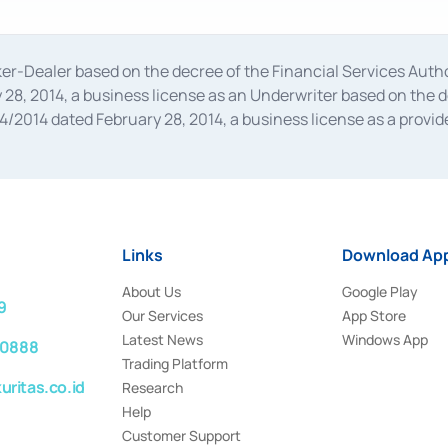
oker-Dealer based on the decree of the Financial Services A
28, 2014, a business license as an Underwriter based on the 
014 dated February 28, 2014, a business license as a provider
 Financial Services Authority Number S-67/PM.21/2014 dated Fe
and joint ventures based on the decision letter of the Financ
 Bank Indonesia, among others as an Intermediary for the Impl
usiness licenses from Bank Indonesia as a Supporting Institut
e was issued in 2018.
Links
Download App
About Us
Google Play
9
Our Services
App Store
Latest News
Windows App
 0888
Trading Platform
ritas.co.id
Research
Help
Customer Support