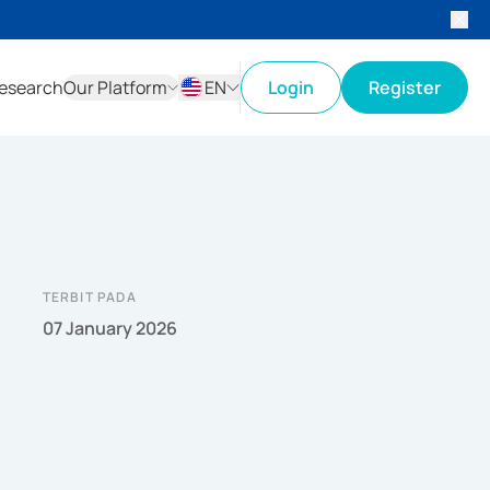
esearch
Our Platform
EN
Login
Register
ID
EN
TERBIT PADA
07 January 2026