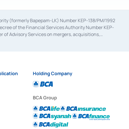
uthority (formerly Bapepam-LK) Number KEP-138/PM/1992
decree of the Financial Services Authority Number KEP-
 of Advisory Services on mergers, acquisitions,
bruary 28, 2014, a business license as a provider of
ial Services Authority Number S-67/PM.21/2017 dated
ementation of Certificate of Deposit Transactions in the
ion for the Issuance, Transaction, and Administration and
lication
Holding Company
BCA Group