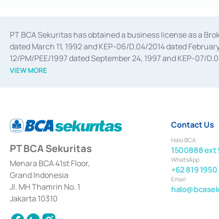
PT BCA Sekuritas has obtained a business license as a Br
dated March 11, 1992 and KEP-06/D.04/2014 dated February 
12/PM/PEE/1997 dated September 24, 1997 and KEP-07/D.04/2
divestments, and joint ventures based on the decree of the
VIEW MORE
Advisory Services for mergers, acquisitions, divestments, 
February 3, 2017, and several other business licenses from
Money Market whose license was issued in 2017 and other b
Settlement of Commercial Paper Transactions whose licens
Contact Us
Halo BCA
PT BCA Sekuritas
1500888 ext 
WhatsApp
Menara BCA 41st Floor,
+62 819 1950
Grand Indonesia
Email
Jl. MH Thamrin No. 1
halo@bcaseku
Jakarta 10310