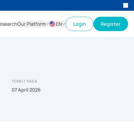
esearch
Our Platform
EN
Login
Register
ID
EN
TERBIT PADA
07 April 2026