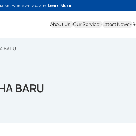
market wherever you are.
Learn More
About Us
Our Service
Latest News
R
HA BARU
AHA BARU