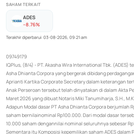
SAHAM TERKAIT
ADES
-
-8.76
%
Terakhir diperbarui
:
03-08-2026, 09:21:am
09749179
IQPlus, (8/4) - PT. Akasha Wira International Tbk. (ADES)
Asha Dhianta Corpora yang bergerak dibidang perdagangan 
Aprianti Kartika Corporate Secretary dalam keterangan te
Anak Perseroan tersebut telah dinyatakan di dalam Akta P
Maret 2026 yang dibuat Notaris Miki Tanumiharja, S.H., M.K
Adapun Modal dasar PT Asha Dhianta Corpora berjumlah Rp
saham bernilainominal Rp100.000. Dari modal dasar terseb
10.000 saham dengannilai nominal seluruhnya sebesar Rp1 
Sementara itu Komposisi kepemilikan saham ADES dalam 