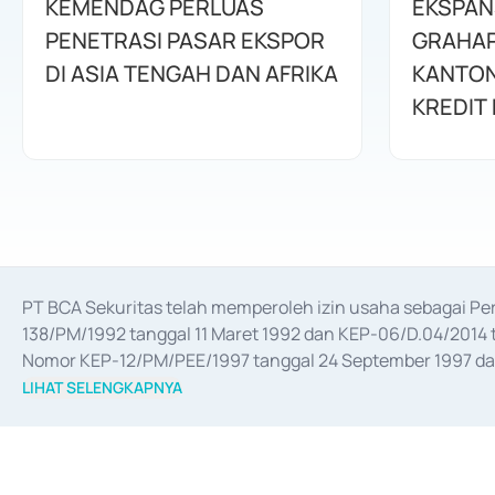
KEMENDAG PERLUAS
EKSPANS
PENETRASI PASAR EKSPOR
GRAHAP
DI ASIA TENGAH DAN AFRIKA
KANTON
KREDIT 
PT BCA Sekuritas telah memperoleh izin usaha sebagai P
138/PM/1992 tanggal 11 Maret 1992 dan KEP-06/D.04/2014 t
Nomor KEP-12/PM/PEE/1997 tanggal 24 September 1997 dan 
merger, akuisisi, divestasi, dan 
join venture
 berdasarkan su
LIHAT SELENGKAPNYA
dari Bank Indonesia antara lain sebagai Perantara Pelaksan
Bank Indonesia sebagai Lembaga Pendukung Penerbitan, Tr
tahun 2018.