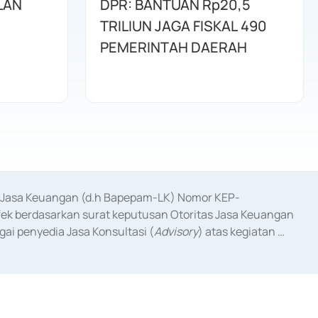
LAN
DPR: BANTUAN Rp20,5
TRILIUN JAGA FISKAL 490
PEMERINTAH DAERAH
as Jasa Keuangan (d.h Bapepam-LK) Nomor KEP-
fek berdasarkan surat keputusan Otoritas Jasa Keuangan 
ai penyedia Jasa Konsultasi (
Advisory
) atas kegiatan 
anggal 3 Februari 2017, dan beberapa izin usaha lainnya 
iterbitkan pada tahun 2017 dan izin usaha lainnya dari 
at Berharga Komersial yang izinnya diterbitkan pada 