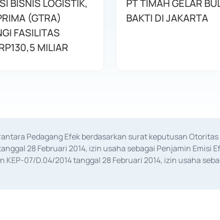
I BISNIS LOGISTIK,
PT TIMAH GELAR BU
RIMA (GTRA)
BAKTI DI JAKARTA
GI FASILITAS
RP130,5 MILIAR
erantara Pedagang Efek berdasarkan surat keputusan Otorit
anggal 28 Februari 2014, izin usaha sebagai Penjamin Emisi E
KEP-07/D.04/2014 tanggal 28 Februari 2014, izin usaha sebag
rat keputusan Otoritas Jasa Keuangan Nomor S-67/PM.21/2017 t
aan Transaksi Sertifikat Deposito di Pasar Uang yang izinnya d
ansaksi, serta Penatausahaan dan Penyelesaian Transaksi Sur