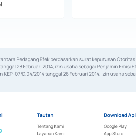
N
erantara Pedagang Efek berdasarkan surat keputusan Otorit
anggal 28 Februari 2014, izin usaha sebagai Penjamin Emisi E
KEP-07/D.04/2014 tanggal 28 Februari 2014, izin usaha sebag
rat keputusan Otoritas Jasa Keuangan Nomor S-67/PM.21/2017 t
aan Transaksi Sertifikat Deposito di Pasar Uang yang izinnya d
ansaksi, serta Penatausahaan dan Penyelesaian Transaksi Sur
i
Tautan
Download Apl
Tentang Kami
Google Play
9
Layanan Kami
App Store