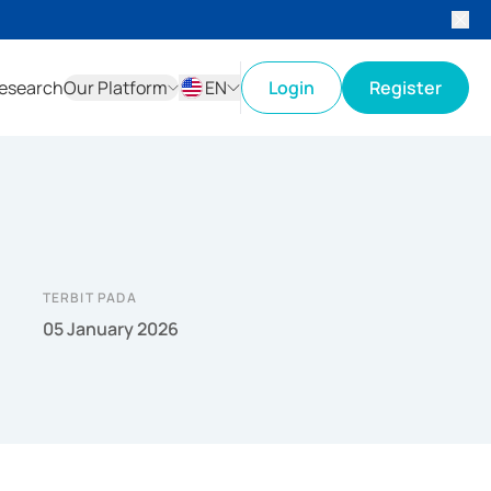
esearch
Our Platform
EN
Login
Register
ID
EN
TERBIT PADA
05 January 2026