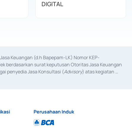
DIGITAL
as Jasa Keuangan (d.h Bapepam-LK) Nomor KEP-
fek berdasarkan surat keputusan Otoritas Jasa Keuangan 
ai penyedia Jasa Konsultasi (
Advisory
) atas kegiatan 
anggal 3 Februari 2017, dan beberapa izin usaha lainnya 
iterbitkan pada tahun 2017 dan izin usaha lainnya dari 
at Berharga Komersial yang izinnya diterbitkan pada 
ikasi
Perusahaan Induk