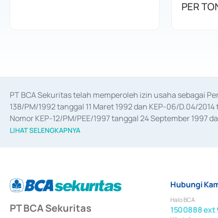
PER TO
PT BCA Sekuritas telah memperoleh izin usaha sebagai P
138/PM/1992 tanggal 11 Maret 1992 dan KEP-06/D.04/2014 t
Nomor KEP-12/PM/PEE/1997 tanggal 24 September 1997 dan 
merger, akuisisi, divestasi, dan 
join venture
 berdasarkan su
LIHAT SELENGKAPNYA
dari Bank Indonesia antara lain sebagai Perantara Pelaksan
Bank Indonesia sebagai Lembaga Pendukung Penerbitan, Tr
tahun 2018.
Hubungi Kam
Halo BCA
PT BCA Sekuritas
1500888 ext 