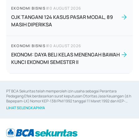
EKONOMI BISNIS
|
10 AUGUST 2026
OJK TANGANI 124 KASUS PASAR MODAL, 89
MASIH DIPERIKSA
EKONOMI BISNIS
|
10 AUGUST 2026
EKONOM: DAYA BELI KELAS MENENGAH BAWAH
KUNCI EKONOMI SEMESTER II
PT BCA Sekuritas telah memperoleh izin usaha sebagai Perantara 
Pedagang Efek berdasarkan surat keputusan Otoritas Jasa Keuangan (d.h 
Bapepam-LK) Nomor KEP-138/PM/1992 tanggal 11 Maret 1992 dan KEP-
06/D.04/2014 tanggal 28 Februari 2014, izin usaha sebagai Penjamin Emisi 
LIHAT SELENGKAPNYA
Efek berdasarkan surat keputusan Otoritas Jasa Keuangan Nomor KEP-
12/PM/PEE/1997 tanggal 24 September 1997 dan KEP-07/D.04/2014 
tanggal 28 Februari 2014, izin usaha sebagai penyedia Jasa Konsultasi 
(
Advisory
) atas kegiatan merger, akuisisi, divestasi, dan 
join venture
berdasarkan surat keputusan Otoritas Jasa Keuangan Nomor S-
67/PM.21/2017 tanggal 3 Februari 2017, dan beberapa izin usaha lainnya 