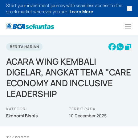
Start your investment journey with seamless access to the
stock market wherever you are.
Learn More
BERITA HARIAN
ACARA WING KEMBALI
DIGELAR, ANGKAT TEMA "CARE
ECONOMY AND INCLUSIVE
LEADERSHIP
KATEGORI
TERBIT PADA
Ekonomi Bisnis
10 December 2025