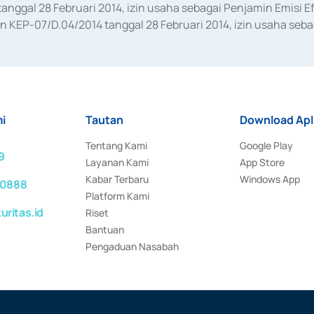
anggal 28 Februari 2014, izin usaha sebagai Penjamin Emisi E
KEP-07/D.04/2014 tanggal 28 Februari 2014, izin usaha sebag
rat keputusan Otoritas Jasa Keuangan Nomor S-67/PM.21/2017 t
aan Transaksi Sertifikat Deposito di Pasar Uang yang izinnya d
ansaksi, serta Penatausahaan dan Penyelesaian Transaksi Sur
i
Tautan
Download Apl
Tentang Kami
Google Play
9
Layanan Kami
App Store
Kabar Terbaru
Windows App
 0888
Platform Kami
ritas.id
Riset
Bantuan
Pengaduan Nasabah