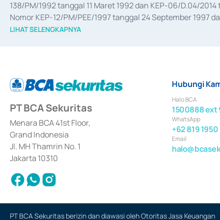
138/PM/1992 tanggal 11 Maret 1992 dan KEP-06/D.04/2014 t
Nomor KEP-12/PM/PEE/1997 tanggal 24 September 1997 dan 
merger, akuisisi, divestasi, dan 
join venture
 berdasarkan su
LIHAT SELENGKAPNYA
dari Bank Indonesia antara lain sebagai Perantara Pelaksan
Bank Indonesia sebagai Lembaga Pendukung Penerbitan, Tr
tahun 2018.
Hubungi Kam
Halo BCA
PT BCA Sekuritas
1500888 ext 
WhatsApp
Menara BCA 41st Floor,
+62 819 1950
Grand Indonesia
Email
Jl. MH Thamrin No. 1
halo@bcaseku
Jakarta 10310
PT BCA Sekuritas berizin dan diawasi oleh Otoritas Jasa Keuangan