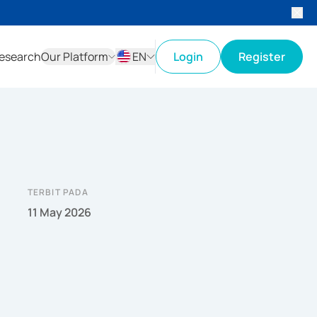
esearch
Our Platform
EN
Login
Register
ID
EN
TERBIT PADA
11 May 2026