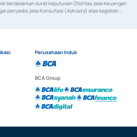
fek berdasarkan surat keputusan Otoritas Jasa Keuangan 
ai penyedia Jasa Konsultasi (
Advisory
) atas kegiatan 
anggal 3 Februari 2017, dan beberapa izin usaha lainnya 
iterbitkan pada tahun 2017 dan izin usaha lainnya dari 
at Berharga Komersial yang izinnya diterbitkan pada 
ikasi
Perusahaan Induk
BCA Group