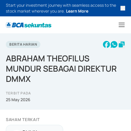
Start your investment journey with seamless access to the
stock market wherever you are.
Learn More
BERITA HARIAN
ABRAHAM THEOFILUS
MUNDUR SEBAGAI DIREKTUR
DMMX
TERBIT PADA
25 May 2026
SAHAM TERKAIT