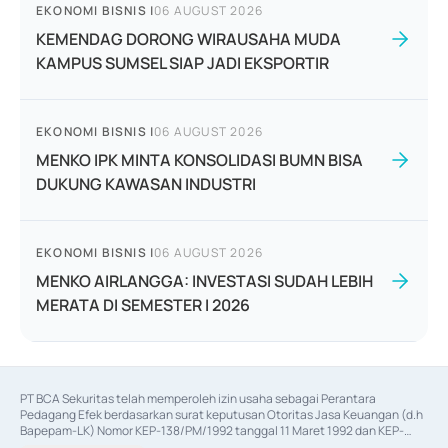
EKONOMI BISNIS
|
06 AUGUST 2026
KEMENDAG DORONG WIRAUSAHA MUDA
KAMPUS SUMSEL SIAP JADI EKSPORTIR
EKONOMI BISNIS
|
06 AUGUST 2026
MENKO IPK MINTA KONSOLIDASI BUMN BISA
DUKUNG KAWASAN INDUSTRI
EKONOMI BISNIS
|
06 AUGUST 2026
MENKO AIRLANGGA: INVESTASI SUDAH LEBIH
MERATA DI SEMESTER I 2026
PT BCA Sekuritas telah memperoleh izin usaha sebagai Perantara 
Pedagang Efek berdasarkan surat keputusan Otoritas Jasa Keuangan (d.h 
Bapepam-LK) Nomor KEP-138/PM/1992 tanggal 11 Maret 1992 dan KEP-
06/D.04/2014 tanggal 28 Februari 2014, izin usaha sebagai Penjamin Emisi 