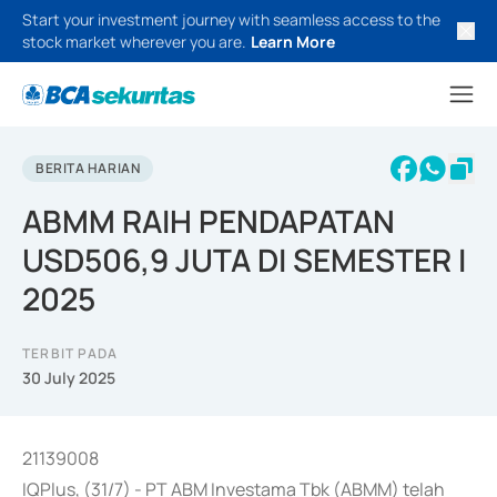
Start your investment journey with seamless access to the
stock market wherever you are.
Learn More
BERITA HARIAN
ABMM RAIH PENDAPATAN
USD506,9 JUTA DI SEMESTER I
2025
TERBIT PADA
30 July 2025
21139008
IQPlus, (31/7) - PT ABM Investama Tbk (ABMM) telah