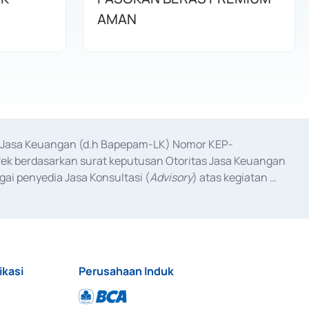
AMAN
as Jasa Keuangan (d.h Bapepam-LK) Nomor KEP-
fek berdasarkan surat keputusan Otoritas Jasa Keuangan 
ai penyedia Jasa Konsultasi (
Advisory
) atas kegiatan 
anggal 3 Februari 2017, dan beberapa izin usaha lainnya 
iterbitkan pada tahun 2017 dan izin usaha lainnya dari 
at Berharga Komersial yang izinnya diterbitkan pada 
ikasi
Perusahaan Induk