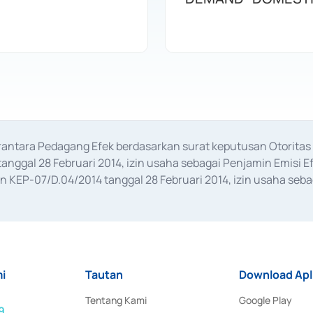
erantara Pedagang Efek berdasarkan surat keputusan Otorit
anggal 28 Februari 2014, izin usaha sebagai Penjamin Emisi E
KEP-07/D.04/2014 tanggal 28 Februari 2014, izin usaha sebag
rat keputusan Otoritas Jasa Keuangan Nomor S-67/PM.21/2017 t
aan Transaksi Sertifikat Deposito di Pasar Uang yang izinnya d
ansaksi, serta Penatausahaan dan Penyelesaian Transaksi Sur
i
Tautan
Download Apl
Tentang Kami
Google Play
9