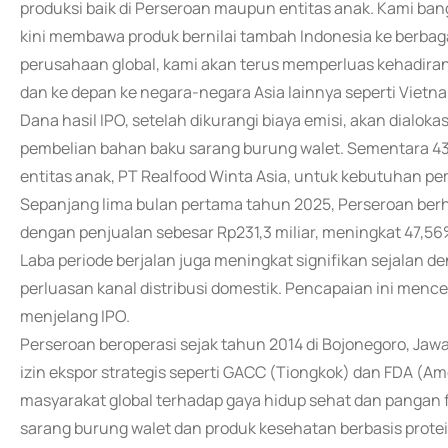
produksi baik di Perseroan maupun entitas anak. Kami ban
kini membawa produk bernilai tambah Indonesia ke berbagai
perusahaan global, kami akan terus memperluas kehadiran 
dan ke depan ke negara-negara Asia lainnya seperti Vietna
Dana hasil IPO, setelah dikurangi biaya emisi, akan dialo
pembelian bahan baku sarang burung walet. Sementara 43
entitas anak, PT Realfood Winta Asia, untuk kebutuhan p
Sepanjang lima bulan pertama tahun 2025, Perseroan berh
dengan penjualan sebesar Rp231,3 miliar, meningkat 47,
Laba periode berjalan juga meningkat signifikan sejalan 
perluasan kanal distribusi domestik. Pencapaian ini men
menjelang IPO.
Perseroan beroperasi sejak tahun 2014 di Bojonegoro, Jawa T
izin ekspor strategis seperti GACC (Tiongkok) dan FDA (A
masyarakat global terhadap gaya hidup sehat dan pangan 
sarang burung walet dan produk kesehatan berbasis prot