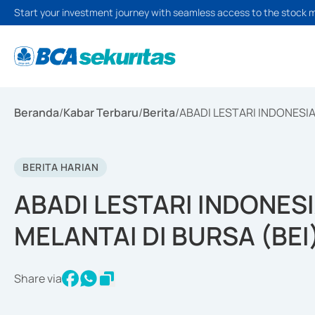
Start your investment journey with seamless access to the stock 
Beranda
/
Kabar Terbaru
/
Berita
/
ABADI LESTARI INDONESIA 
BERITA HARIAN
ABADI LESTARI INDONESI
MELANTAI DI BURSA (BEI)
Share via