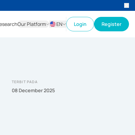
esearch
Our Platform
EN
Login
Register
ID
EN
TERBIT PADA
08 December 2025