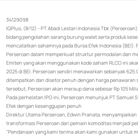
34129098
IQPlus, (8/12) - PT Abadi Lestari Indonesia Tbk (Persero
bidang pengolahan sarang burung walet serta produk keseh
mencatatkan sahamnya pada Bursa Efek Indonesia (BEI). 
Perseroan dalam memperkuat struktur permodalan dan me
Emiten yang akan menggunakan kode saham RLCO ini akan
2025 di BEI. Perseroan sendiri menawarkan sebanyak 625
ditempatkan dan disetor penuh dengan harga penawaran 
tersebut, Perseroan akan meraup dana sebesar Rp 105 Miliar
Pada perhelatan IPO ini, Perseroan menunjuk PT Samuel S
Efek dengan kesanggupan penuh
Direktur Utama Perseroan, Edwin Pranata, menyampaikan 
transformasi Perseroan dari pemain komoditas menjadi pela
"Pendanaan yang kami terima akan kami gunakan untuk m