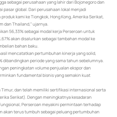
gga sebagai perusahaan yang lahir dari Bojonegoro dan
 pasar global. Dari perusahaan lokal menjadi
produk kami ke Tiongkok, Hong Kong, Amerika Serikat,
m dan Thailand," ujarnya.
kasikan 56,33% sebagai modal kerja Perseroan untuk
,67% akan disalurkan sebagai tambahan modal ke
embelian bahan baku.
asil mencatatkan pertumbuhan kinerja yang solid,
56% dibandingkan periode yang sama tahun sebelumnya.
dengan peningkatan volume penjualan ekspor dan
cerminkan fundamental bisnis yang semakin kuat
imur, dan telah memiliki sertifikasi internasional serta
merika Serikat). Dengan meningkatnya kesadaran
fungsional, Perseroan meyakini permintaan terhadap
ein akan terus tumbuh sebagai peluang pertumbuhan