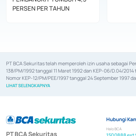
PERSEN PER TAHUN
PT BCA Sekuritas telah memperoleh izin usaha sebagai P
138/PM/1992 tanggal 11 Maret 1992 dan KEP-06/D.04/2014 t
Nomor KEP-12/PM/PEE/1997 tanggal 24 September 1997 dan 
merger, akuisisi, divestasi, dan 
join venture
 berdasarkan su
LIHAT SELENGKAPNYA
dari Bank Indonesia antara lain sebagai Perantara Pelaksan
Bank Indonesia sebagai Lembaga Pendukung Penerbitan, Tr
tahun 2018.
Hubungi Kam
Halo BCA
PT BCA Sekuritas
1500888 ext 