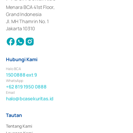
dan izin usaha lainnya dari Bank Indonesia sebagai Lembaga Pendukung 
Penerbitan, Transaksi, serta Penatausahaan dan Penyelesaian Transaksi 
Menara BCA 41st Floor,
Surat Berharga Komersial yang izinnya diterbitkan pada tahun 2018.
Grand Indonesia
Jl. MH Thamrin No. 1
Jakarta 10310
Hubungi Kami
Halo BCA
1500888 ext 9
WhatsApp
+62 819 1950 0888
Email
halo@bcasekuritas.id
Tautan
Tentang Kami