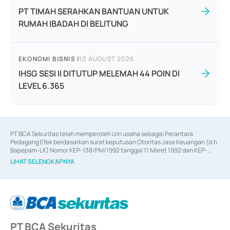
PT TIMAH SERAHKAN BANTUAN UNTUK
RUMAH IBADAH DI BELITUNG
EKONOMI BISNIS
|
10 AUGUST 2026
IHSG SESI II DITUTUP MELEMAH 44 POIN DI
LEVEL 6.365
PT BCA Sekuritas telah memperoleh izin usaha sebagai Perantara 
Pedagang Efek berdasarkan surat keputusan Otoritas Jasa Keuangan (d.h 
Bapepam-LK) Nomor KEP-138/PM/1992 tanggal 11 Maret 1992 dan KEP-
06/D.04/2014 tanggal 28 Februari 2014, izin usaha sebagai Penjamin Emisi 
LIHAT SELENGKAPNYA
Efek berdasarkan surat keputusan Otoritas Jasa Keuangan Nomor KEP-
12/PM/PEE/1997 tanggal 24 September 1997 dan KEP-07/D.04/2014 
tanggal 28 Februari 2014, izin usaha sebagai penyedia Jasa Konsultasi 
(
Advisory
) atas kegiatan merger, akuisisi, divestasi, dan 
join venture
berdasarkan surat keputusan Otoritas Jasa Keuangan Nomor S-
67/PM.21/2017 tanggal 3 Februari 2017, dan beberapa izin usaha lainnya 
dari Bank Indonesia antara lain sebagai Perantara Pelaksanaan Transaksi 
PT BCA Sekuritas
Sertifikat Deposito di Pasar Uang yang izinnya diterbitkan pada tahun 2017 