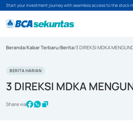
Start your investment journey with seamless access to the stock 
Beranda
/
Kabar Terbaru
/
Berita
/
3 DIREKSI MDKA MENGUN
BERITA HARIAN
3 DIREKSI MDKA MENGU
Share via