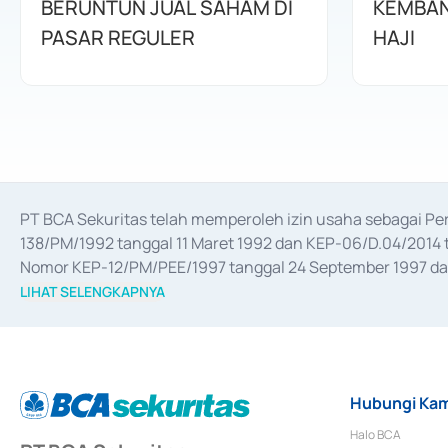
BERUNTUN JUAL SAHAM DI
KEMBAN
PASAR REGULER
HAJI
PT BCA Sekuritas telah memperoleh izin usaha sebagai P
138/PM/1992 tanggal 11 Maret 1992 dan KEP-06/D.04/2014 t
Nomor KEP-12/PM/PEE/1997 tanggal 24 September 1997 dan 
merger, akuisisi, divestasi, dan 
join venture
 berdasarkan su
LIHAT SELENGKAPNYA
dari Bank Indonesia antara lain sebagai Perantara Pelaksan
Bank Indonesia sebagai Lembaga Pendukung Penerbitan, Tr
tahun 2018.
Hubungi Kam
Halo BCA