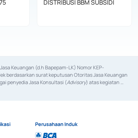
75
DISTRIBUSI BBM SUBSIDI
as Jasa Keuangan (d.h Bapepam-LK) Nomor KEP-
fek berdasarkan surat keputusan Otoritas Jasa Keuangan 
ai penyedia Jasa Konsultasi (
Advisory
) atas kegiatan 
anggal 3 Februari 2017, dan beberapa izin usaha lainnya 
iterbitkan pada tahun 2017 dan izin usaha lainnya dari 
at Berharga Komersial yang izinnya diterbitkan pada 
ikasi
Perusahaan Induk