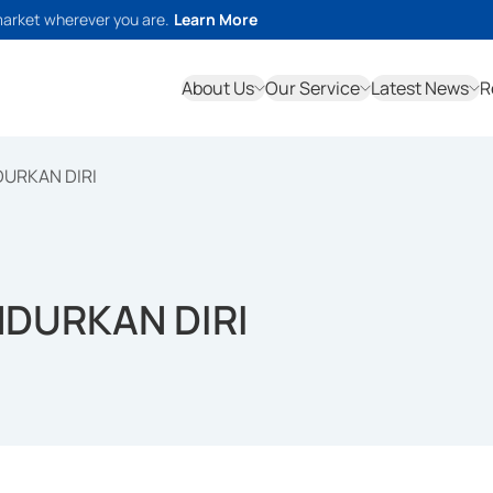
market wherever you are.
Learn More
About Us
Our Service
Latest News
R
DURKAN DIRI
NDURKAN DIRI