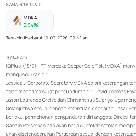
SAHAM TERKAIT
MDKA
5.94
%
Terakhir diperbarui
:
19-06-2026, 09:42:am
16948723
IQPlus, (18/6) - PT Merdeka Copper Gold Tbk (MDKA) men
mengundurkan diri.
Jessica J. Corporate Secretary MDKA dalam keterangan te
telah menerima surat pengunduran diri David Thomas Fowl
Jason Laurence Greive dan Chrisanthus Supriyo juga meng
Selanjutnya sesuai dengan ketentuan Anggaran Dasar P
berlaku, permohonan pengunduran diri anggota Direksi 
Saham Perseroan dan akan berlaku efektif setelah mem
akan diselenggarakan Perseroan sesuai dengan ketentuan