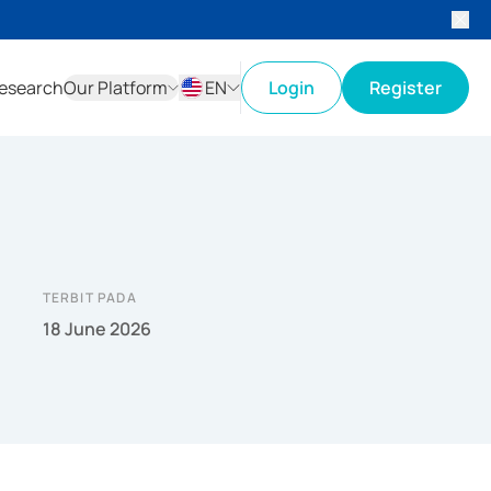
esearch
Our Platform
EN
Login
Register
ID
EN
TERBIT PADA
18 June 2026