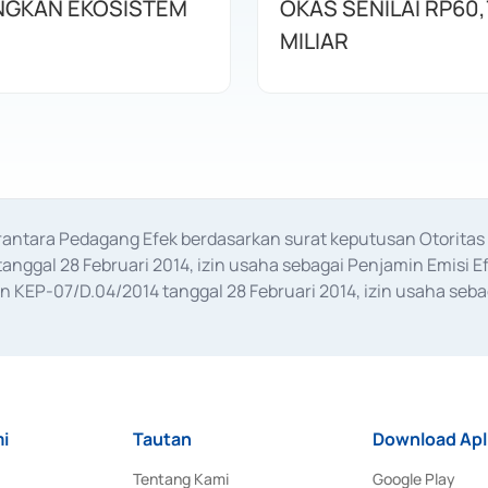
GKAN EKOSISTEM
OKAS SENILAI RP60,
MILIAR
erantara Pedagang Efek berdasarkan surat keputusan Otorit
anggal 28 Februari 2014, izin usaha sebagai Penjamin Emisi E
KEP-07/D.04/2014 tanggal 28 Februari 2014, izin usaha sebag
rat keputusan Otoritas Jasa Keuangan Nomor S-67/PM.21/2017 t
aan Transaksi Sertifikat Deposito di Pasar Uang yang izinnya d
ansaksi, serta Penatausahaan dan Penyelesaian Transaksi Sur
i
Tautan
Download Apl
Tentang Kami
Google Play