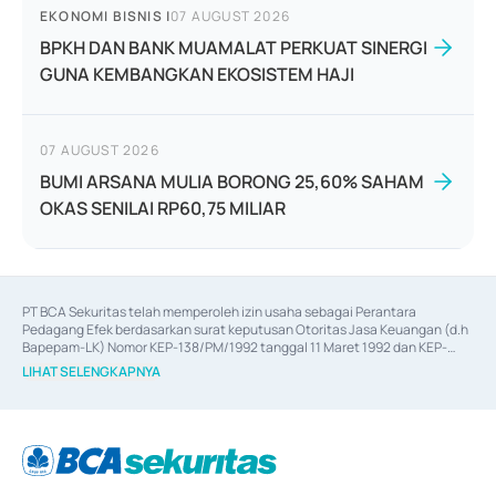
EKONOMI BISNIS
|
07 AUGUST 2026
BPKH DAN BANK MUAMALAT PERKUAT SINERGI
GUNA KEMBANGKAN EKOSISTEM HAJI
07 AUGUST 2026
BUMI ARSANA MULIA BORONG 25,60% SAHAM
OKAS SENILAI RP60,75 MILIAR
PT BCA Sekuritas telah memperoleh izin usaha sebagai Perantara 
Pedagang Efek berdasarkan surat keputusan Otoritas Jasa Keuangan (d.h 
Bapepam-LK) Nomor KEP-138/PM/1992 tanggal 11 Maret 1992 dan KEP-
06/D.04/2014 tanggal 28 Februari 2014, izin usaha sebagai Penjamin Emisi 
LIHAT SELENGKAPNYA
Efek berdasarkan surat keputusan Otoritas Jasa Keuangan Nomor KEP-
12/PM/PEE/1997 tanggal 24 September 1997 dan KEP-07/D.04/2014 
tanggal 28 Februari 2014, izin usaha sebagai penyedia Jasa Konsultasi 
(
Advisory
) atas kegiatan merger, akuisisi, divestasi, dan 
join venture
berdasarkan surat keputusan Otoritas Jasa Keuangan Nomor S-
67/PM.21/2017 tanggal 3 Februari 2017, dan beberapa izin usaha lainnya 
dari Bank Indonesia antara lain sebagai Perantara Pelaksanaan Transaksi 