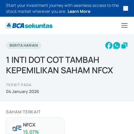
Start your investment journey with seamless access to the
stock market wherever you are.
Learn More
BERITA HARIAN
1 INTI DOT COT TAMBAH
KEPEMILIKAN SAHAM NFCX
TERBIT PADA
04 January 2026
SAHAM TERKAIT
NFCX
15.07
%