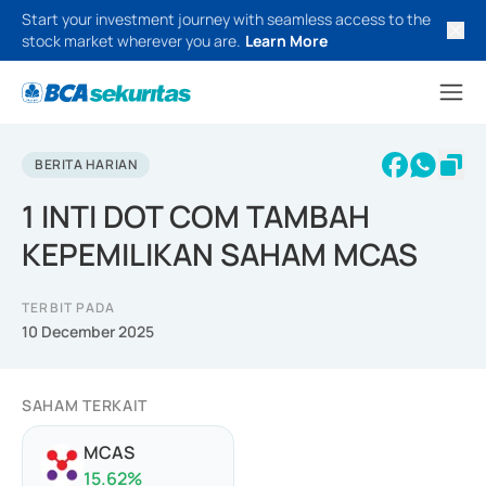
Start your investment journey with seamless access to the
stock market wherever you are.
Learn More
BERITA HARIAN
1 INTI DOT COM TAMBAH
KEPEMILIKAN SAHAM MCAS
TERBIT PADA
10 December 2025
SAHAM TERKAIT
MCAS
15.62
%