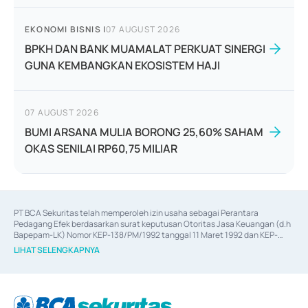
EKONOMI BISNIS
|
07 AUGUST 2026
BPKH DAN BANK MUAMALAT PERKUAT SINERGI
GUNA KEMBANGKAN EKOSISTEM HAJI
07 AUGUST 2026
BUMI ARSANA MULIA BORONG 25,60% SAHAM
OKAS SENILAI RP60,75 MILIAR
PT BCA Sekuritas telah memperoleh izin usaha sebagai Perantara 
Pedagang Efek berdasarkan surat keputusan Otoritas Jasa Keuangan (d.h 
Bapepam-LK) Nomor KEP-138/PM/1992 tanggal 11 Maret 1992 dan KEP-
06/D.04/2014 tanggal 28 Februari 2014, izin usaha sebagai Penjamin Emisi 
LIHAT SELENGKAPNYA
Efek berdasarkan surat keputusan Otoritas Jasa Keuangan Nomor KEP-
12/PM/PEE/1997 tanggal 24 September 1997 dan KEP-07/D.04/2014 
tanggal 28 Februari 2014, izin usaha sebagai penyedia Jasa Konsultasi 
(
Advisory
) atas kegiatan merger, akuisisi, divestasi, dan 
join venture
berdasarkan surat keputusan Otoritas Jasa Keuangan Nomor S-