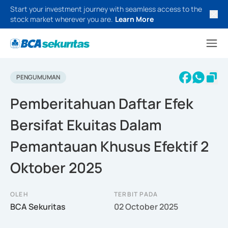
Start your investment journey with seamless access to the
stock market wherever you are.
Learn More
PENGUMUMAN
Pemberitahuan Daftar Efek
Bersifat Ekuitas Dalam
Pemantauan Khusus Efektif 2
Oktober 2025
OLEH
TERBIT PADA
BCA Sekuritas
02 October 2025