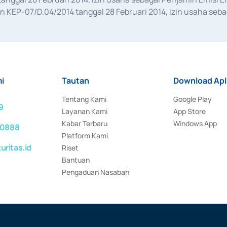
KEP-07/D.04/2014 tanggal 28 Februari 2014, izin usaha sebag
rat keputusan Otoritas Jasa Keuangan Nomor S-67/PM.21/2017 t
aan Transaksi Sertifikat Deposito di Pasar Uang yang izinnya d
ansaksi, serta Penatausahaan dan Penyelesaian Transaksi Sur
i
Tautan
Download Apl
Tentang Kami
Google Play
9
Layanan Kami
App Store
Kabar Terbaru
Windows App
 0888
Platform Kami
ritas.id
Riset
Bantuan
Pengaduan Nasabah