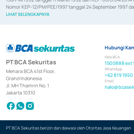
Nomor KEP-12/PM/PEE/1997 tanggal 24 September 1997 dan 
merger, akuisisi, divestasi, dan 
join venture
 berdasarkan su
LIHAT SELENGKAPNYA
dari Bank Indonesia antara lain sebagai Perantara Pelaksan
Bank Indonesia sebagai Lembaga Pendukung Penerbitan, Tr
tahun 2018.
Hubungi Kam
Halo BCA
PT BCA Sekuritas
1500888 ext 
WhatsApp
Menara BCA 41st Floor,
+62 819 1950
Grand Indonesia
Email
Jl. MH Thamrin No. 1
halo@bcaseku
Jakarta 10310
PT BCA Sekuritas berizin dan diawasi oleh Otoritas Jasa Keuangan