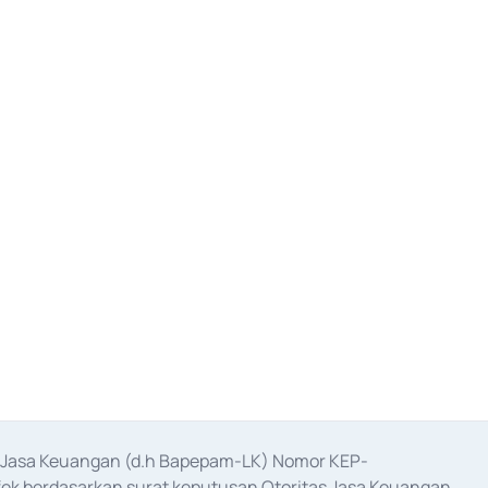
as Jasa Keuangan (d.h Bapepam-LK) Nomor KEP-
fek berdasarkan surat keputusan Otoritas Jasa Keuangan 