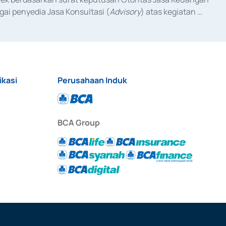
ai penyedia Jasa Konsultasi (
Advisory
) atas kegiatan 
anggal 3 Februari 2017, dan beberapa izin usaha lainnya 
iterbitkan pada tahun 2017 dan izin usaha lainnya dari 
at Berharga Komersial yang izinnya diterbitkan pada 
ikasi
Perusahaan Induk
BCA Group