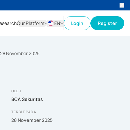
esearch
Our Platform
EN
Login
Register
ID
EN
f 28 November 2025
OLEH
BCA Sekuritas
TERBIT PADA
28 November 2025