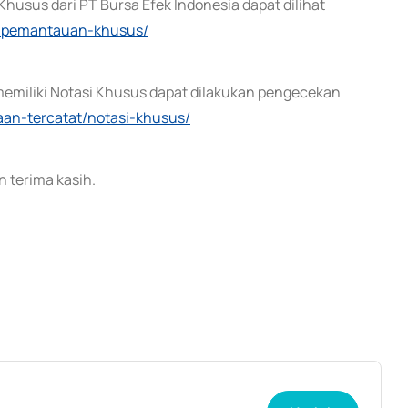
husus dari PT Bursa Efek Indonesia dapat dilihat
ek-pemantauan-khusus/
memiliki Notasi Khusus dapat dilakukan pengecekan
haan-tercatat/notasi-khusus/
 terima kasih.