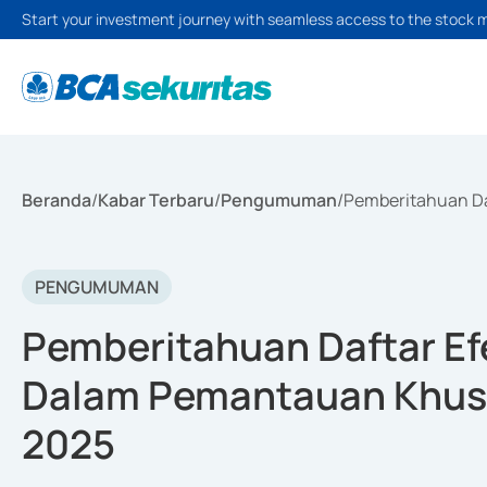
Start your investment journey with seamless access to the stock 
Beranda
/
Kabar Terbaru
/
Pengumuman
/
Pemberitahuan Da
PENGUMUMAN
Pemberitahuan Daftar Efe
Dalam Pemantauan Khusu
2025