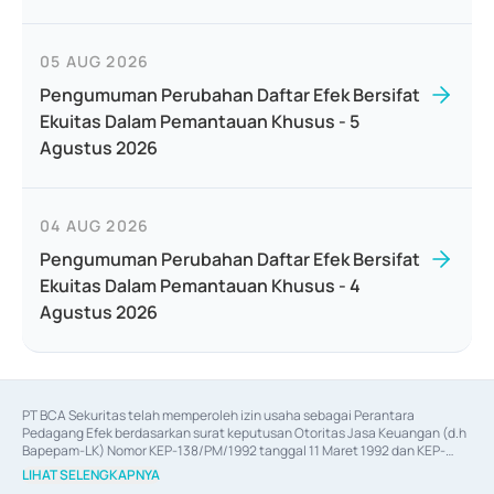
05 AUG 2026
Pengumuman Perubahan Daftar Efek Bersifat
Ekuitas Dalam Pemantauan Khusus - 5
Agustus 2026
04 AUG 2026
Pengumuman Perubahan Daftar Efek Bersifat
Ekuitas Dalam Pemantauan Khusus - 4
Agustus 2026
PT BCA Sekuritas telah memperoleh izin usaha sebagai Perantara 
Pedagang Efek berdasarkan surat keputusan Otoritas Jasa Keuangan (d.h 
Bapepam-LK) Nomor KEP-138/PM/1992 tanggal 11 Maret 1992 dan KEP-
06/D.04/2014 tanggal 28 Februari 2014, izin usaha sebagai Penjamin Emisi 
LIHAT SELENGKAPNYA
Efek berdasarkan surat keputusan Otoritas Jasa Keuangan Nomor KEP-