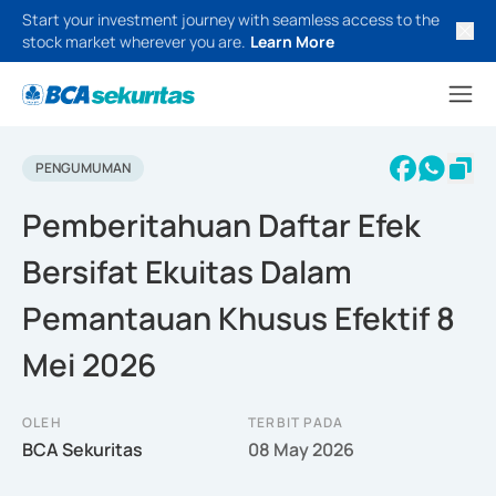
Start your investment journey with seamless access to the
stock market wherever you are.
Learn More
PENGUMUMAN
Pemberitahuan Daftar Efek
Bersifat Ekuitas Dalam
Pemantauan Khusus Efektif 8
Mei 2026
OLEH
TERBIT PADA
BCA Sekuritas
08 May 2026