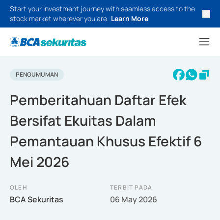
Start your investment journey with seamless access to the
stock market wherever you are.
Learn More
PENGUMUMAN
Pemberitahuan Daftar Efek
Bersifat Ekuitas Dalam
Pemantauan Khusus Efektif 6
Mei 2026
OLEH
TERBIT PADA
BCA Sekuritas
06 May 2026