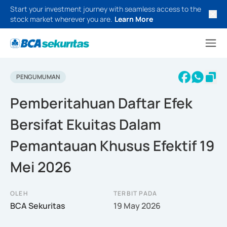
Start your investment journey with seamless access to the
stock market wherever you are.
Learn More
PENGUMUMAN
Pemberitahuan Daftar Efek
Bersifat Ekuitas Dalam
Pemantauan Khusus Efektif 19
Mei 2026
OLEH
TERBIT PADA
BCA Sekuritas
19 May 2026