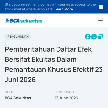
Start your investment journey with seamless access to the
stock market wherever you are.
Learn More
PENGUMUMAN
Pemberitahuan Daftar Efek
Bersifat Ekuitas Dalam
Pemantauan Khusus Efektif 23
Juni 2026
OLEH
TERBIT PADA
BCA Sekuritas
23 June 2026