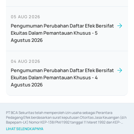
05 AUG 2026
Pengumuman Perubahan Daftar Efek Bersifat
Ekuitas Dalam Pemantauan Khusus - 5
Agustus 2026
04 AUG 2026
Pengumuman Perubahan Daftar Efek Bersifat
Ekuitas Dalam Pemantauan Khusus - 4
Agustus 2026
PT BCA Sekuritas telah memperoleh izin usaha sebagai Perantara 
Pedagang Efek berdasarkan surat keputusan Otoritas Jasa Keuangan (d.h 
Bapepam-LK) Nomor KEP-138/PM/1992 tanggal 11 Maret 1992 dan KEP-
06/D.04/2014 tanggal 28 Februari 2014, izin usaha sebagai Penjamin Emisi 
LIHAT SELENGKAPNYA
Efek berdasarkan surat keputusan Otoritas Jasa Keuangan Nomor KEP-