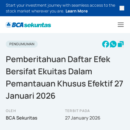
Start your investment journey with seamless access to the
stock market wherever you are.
Learn More
PENGUMUMAN
Pemberitahuan Daftar Efek
Bersifat Ekuitas Dalam
Pemantauan Khusus Efektif 27
Januari 2026
OLEH
TERBIT PADA
BCA Sekuritas
27 January 2026