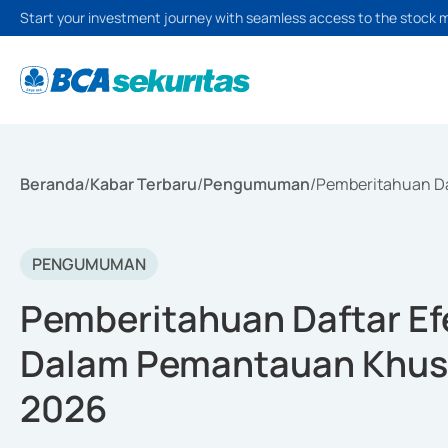
Start your investment journey with seamless access to the stock 
Beranda
/
Kabar Terbaru
/
Pengumuman
/
Pemberitahuan Daf
PENGUMUMAN
Pemberitahuan Daftar Efe
Dalam Pemantauan Khusus
2026