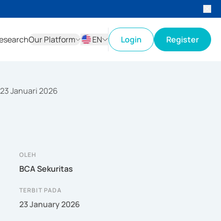
esearch
Our Platform
EN
Login
Register
ID
EN
 23 Januari 2026
OLEH
BCA Sekuritas
TERBIT PADA
23 January 2026