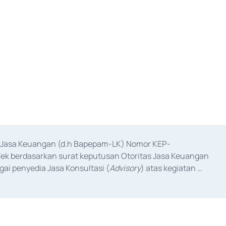
as Jasa Keuangan (d.h Bapepam-LK) Nomor KEP-
fek berdasarkan surat keputusan Otoritas Jasa Keuangan 
ai penyedia Jasa Konsultasi (
Advisory
) atas kegiatan 
anggal 3 Februari 2017, dan beberapa izin usaha lainnya 
iterbitkan pada tahun 2017 dan izin usaha lainnya dari 
at Berharga Komersial yang izinnya diterbitkan pada 