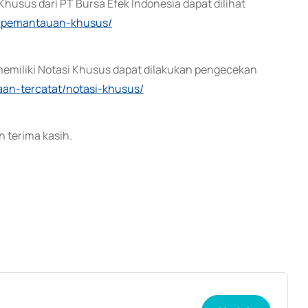
husus dari PT Bursa Efek Indonesia dapat dilihat
ek-pemantauan-khusus/
memiliki Notasi Khusus dapat dilakukan pengecekan
haan-tercatat/notasi-khusus/
 terima kasih.