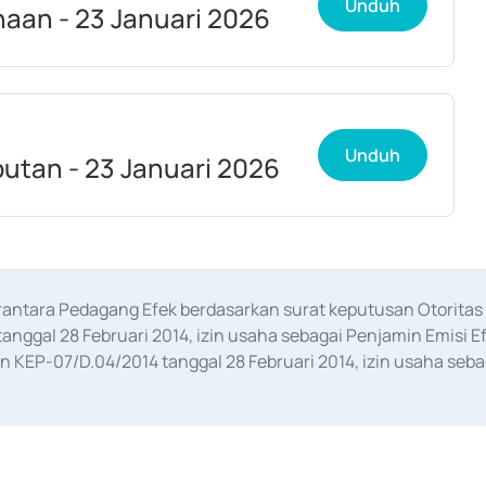
Unduh
an - 23 Januari 2026
Unduh
tan - 23 Januari 2026
erantara Pedagang Efek berdasarkan surat keputusan Otorit
anggal 28 Februari 2014, izin usaha sebagai Penjamin Emisi E
KEP-07/D.04/2014 tanggal 28 Februari 2014, izin usaha sebag
rat keputusan Otoritas Jasa Keuangan Nomor S-67/PM.21/2017 t
aan Transaksi Sertifikat Deposito di Pasar Uang yang izinnya d
ansaksi, serta Penatausahaan dan Penyelesaian Transaksi Sur