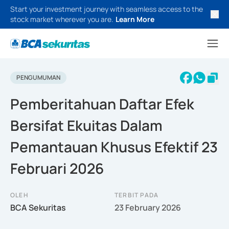
Start your investment journey with seamless access to the
stock market wherever you are.
Learn More
PENGUMUMAN
Pemberitahuan Daftar Efek
Bersifat Ekuitas Dalam
Pemantauan Khusus Efektif 23
Februari 2026
OLEH
TERBIT PADA
BCA Sekuritas
23 February 2026