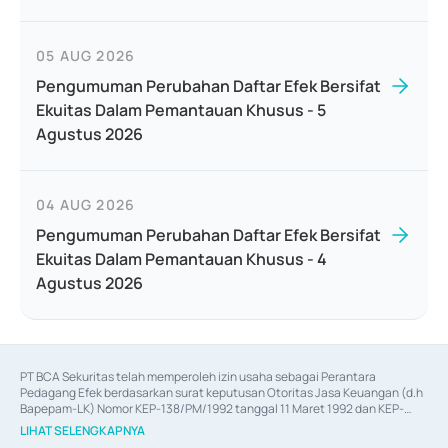
05 AUG 2026
Pengumuman Perubahan Daftar Efek Bersifat
Ekuitas Dalam Pemantauan Khusus - 5
Agustus 2026
04 AUG 2026
Pengumuman Perubahan Daftar Efek Bersifat
Ekuitas Dalam Pemantauan Khusus - 4
Agustus 2026
PT BCA Sekuritas telah memperoleh izin usaha sebagai Perantara 
Pedagang Efek berdasarkan surat keputusan Otoritas Jasa Keuangan (d.h 
Bapepam-LK) Nomor KEP-138/PM/1992 tanggal 11 Maret 1992 dan KEP-
06/D.04/2014 tanggal 28 Februari 2014, izin usaha sebagai Penjamin Emisi 
LIHAT SELENGKAPNYA
Efek berdasarkan surat keputusan Otoritas Jasa Keuangan Nomor KEP-