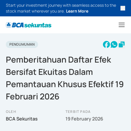
Start your investment journey with seamless access to the
stock market wherever you are.
Learn More
PENGUMUMAN
Pemberitahuan Daftar Efek
Bersifat Ekuitas Dalam
Pemantauan Khusus Efektif 19
Februari 2026
OLEH
TERBIT PADA
BCA Sekuritas
19 February 2026