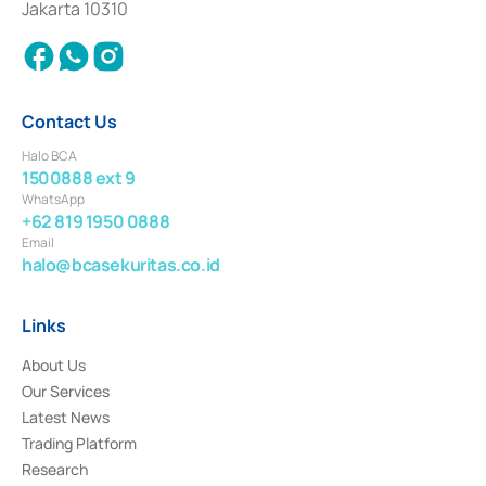
Jakarta 10310
2018.
Contact Us
Halo BCA
1500888 ext 9
WhatsApp
+62 819 1950 0888
Email
halo@bcasekuritas.co.id
Links
About Us
Our Services
Latest News
Trading Platform
Research