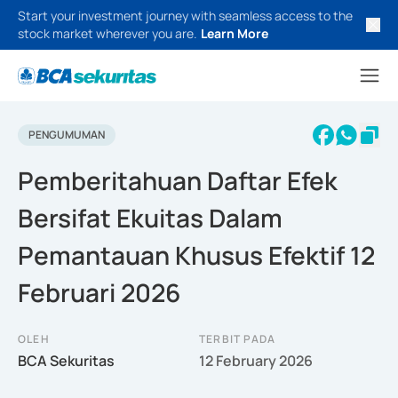
Start your investment journey with seamless access to the
stock market wherever you are.
Learn More
PENGUMUMAN
Pemberitahuan Daftar Efek
Bersifat Ekuitas Dalam
Pemantauan Khusus Efektif 12
Februari 2026
OLEH
TERBIT PADA
BCA Sekuritas
12 February 2026