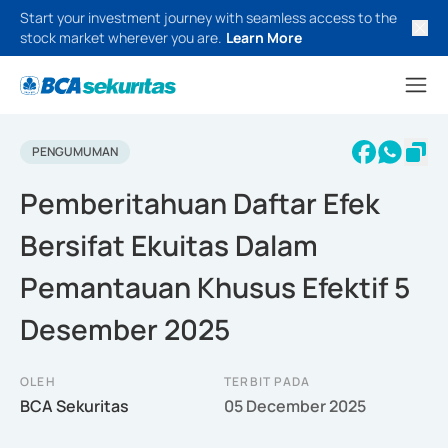
Start your investment journey with seamless access to the
stock market wherever you are.
Learn More
PENGUMUMAN
Pemberitahuan Daftar Efek
Bersifat Ekuitas Dalam
Pemantauan Khusus Efektif 5
Desember 2025
OLEH
TERBIT PADA
BCA Sekuritas
05 December 2025